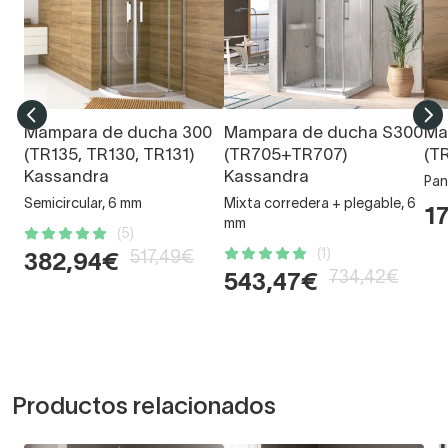
Mampara de ducha 300
Mampara de ducha S300
Ma
(TR135, TR130, TR131)
(TR705+TR707)
(T
Kassandra
Kassandra
Pan
Semicircular, 6 mm
Mixta corredera + plegable, 6
1
mm
(5)
(1)
517,49€
382,94€
734,42€
543,47€
Productos relacionados