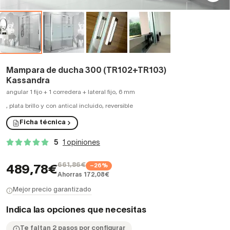
Mampara de ducha 300 (TR102+TR103)
Kassandra
angular 1 fijo + 1 corredera + lateral fijo, 6 mm
,
plata brillo y con antical incluido, reversible
Ficha técnica
5
1 opiniones
661,86€
−26%
489,78€
Ahorras 172,08€
Mejor precio garantizado
Indica las opciones que necesitas
Te faltan 2 pasos por configurar