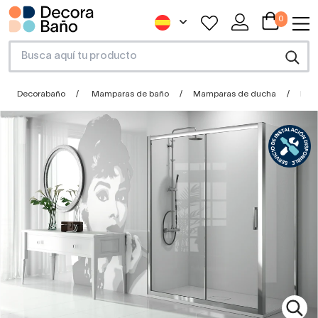
0
Decorabaño
Mamparas de baño
Mamparas de ducha
Mam