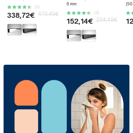
6 mm
(50
(5)
(4)
470,45€
338,72€
204,49€
152,14€
1