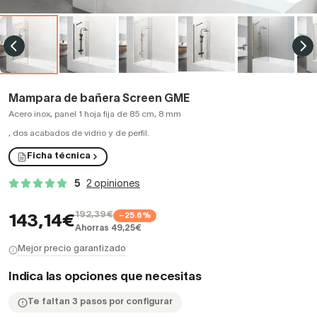
Mampara de bañera Screen GME
Acero inox, panel 1 hoja fija de 85 cm, 8 mm
,
dos acabados de vidrio y de perfil.
Ficha técnica
5
2 opiniones
192,39€
−25.6%
143,14€
Ahorras 49,25€
Mejor precio garantizado
Indica las opciones que necesitas
Te faltan 3 pasos por configurar