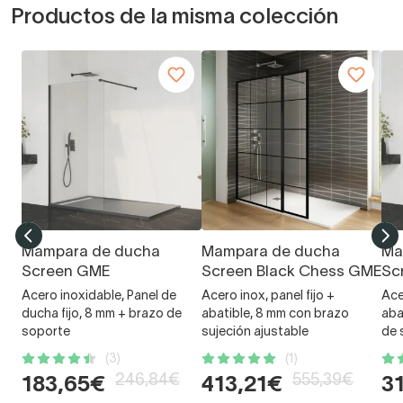
Productos de la misma colección
Mampara de ducha
Mampara de ducha
Ma
Screen GME
Screen Black Chess GME
Sc
Acero inoxidable, Panel de
Acero inox, panel fijo +
Ace
ducha fijo, 8 mm + brazo de
abatible, 8 mm con brazo
aba
soporte
sujeción ajustable
de 
(3)
(1)
246,84€
555,39€
183,65€
413,21€
3