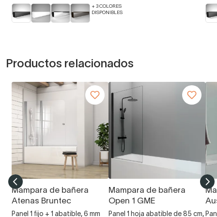
+ 3 COLORES
DISPONIBLES
Productos relacionados
Mampara de bañera
Mampara de bañera
Ma
Atenas Bruntec
Open 1 GME
Au
Panel 1 fijo + 1 abatible, 6 mm
Panel 1 hoja abatible de 85 cm,
Pane