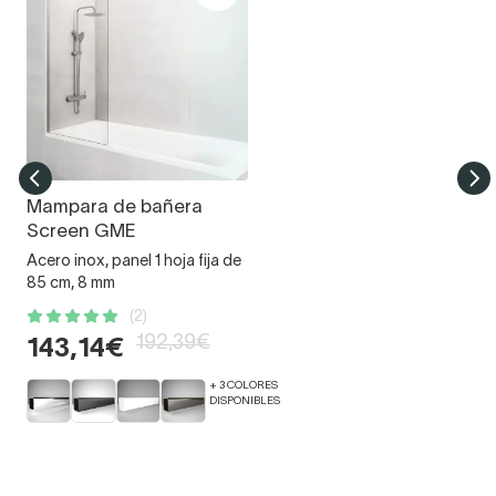
Mampara de bañera
Screen GME
Acero inox, panel 1 hoja fija de
85 cm, 8 mm
(2)
192,39€
143,14€
+ 3 COLORES
DISPONIBLES