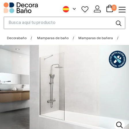
0
Decorabaño
Mamparas de baño
Mamparas de bañera
Hoj