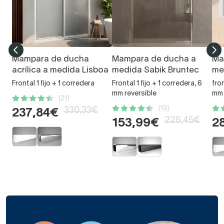
Mampara de ducha
Mampara de ducha a
Ma
acrílica a medida Lisboa
medida Sabik Bruntec
me
Frontal 1 fijo + 1 corredera
Frontal 1 fijo + 1 corredera, 6
fron
mm reversible
mm
(21)
(19)
330,33€
237,84€
226,45€
153,99€
2