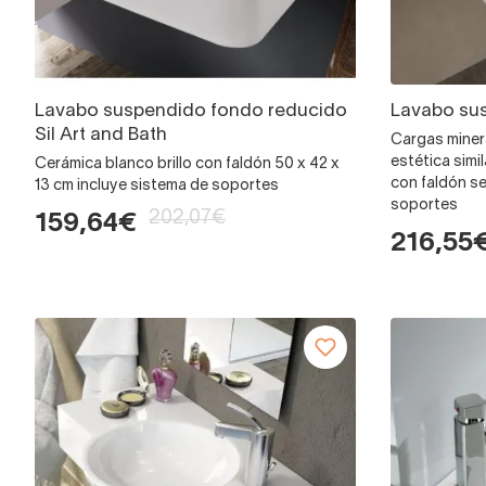
Lavabo suspendido fondo reducido
Lavabo sus
Sil Art and Bath
Cargas minera
estética simi
Cerámica blanco brillo con faldón 50 x 42 x
con faldón s
13 cm incluye sistema de soportes
soportes
202,07€
159,64€
216,55