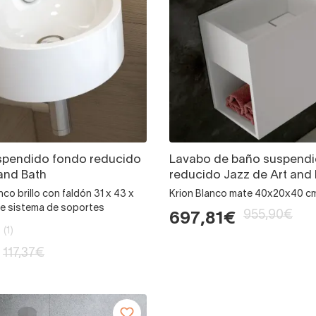
spendido fondo reducido
Lavabo de baño suspend
and Bath
reducido Jazz de Art and
co brillo con faldón 31 x 43 x
Krion Blanco mate 40x20x40 c
ye sistema de soportes
955,90€
697,81€
(1)
117,37€