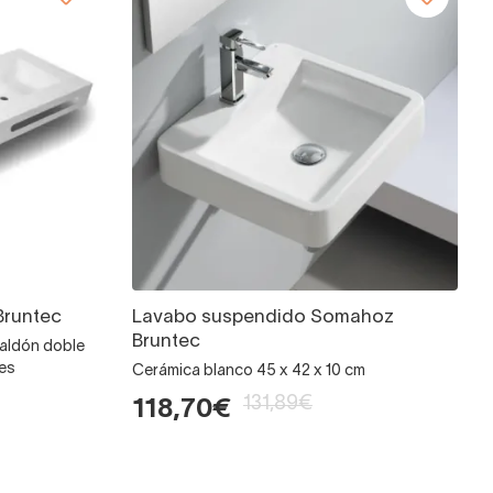
Bruntec
Lavabo suspendido Somahoz
Bruntec
faldón doble
tes
Cerámica blanco 45 x 42 x 10 cm
131,89€
118,70€