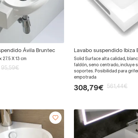
pendido Ávila Bruntec
Lavabo suspendido Ibiza 
 27.5 X 13 cm
Solid Surface alta calidad, bla
faldón, seno centrado, incluye 
95,59€
soportes. Posibilidad para grife
empotrada
561,44€
308,79€