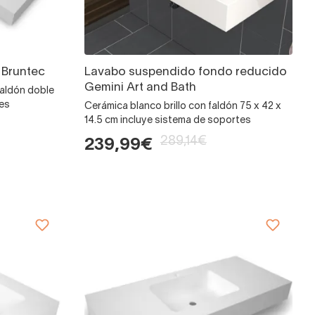
 Bruntec
Lavabo suspendido fondo reducido
Gemini Art and Bath
faldón doble
tes
Cerámica blanco brillo con faldón 75 x 42 x
14.5 cm incluye sistema de soportes
289,14€
239,99€