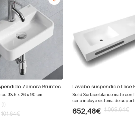
spendido Zamora Bruntec
Lavabo suspendido Illice 
nco 38.5 x 26 x 90 cm
Solid Surface blanco mate con 
seno incluye sistema de sopor
(1)
1.069,64€
652,48€
101,64€