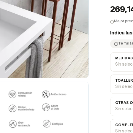
269,1
Mejor prec
Indica la
Te falt
MEDIDAS
Sin sele
TOALLER
Sin sele
OTRAS O
Sin sele
COMPLEM
Sin sele