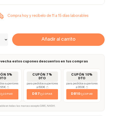
Compra hoy y recíbelo de 11 a 15 días laborables
Añadir al carrito
vecha estos cupones descuentos en tus compras
PÓN 5%
CUPÓN 7%
CUPÓN 10%
DTO
DTO
DTO
dos superiores
para pedidos superiores
para pedidos superiores
295€
a 600€
a 950€
(*)
(*)
(*)
5
DB7
DB10
COPIAR
COPIAR
COPIAR
cable en todas las marcas excepto GME, NASHI.