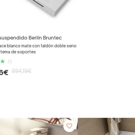
suspendido Berlín Bruntec
face blanco mate con faldón doble seno
istema de soportes
(1)
894,19€
46€