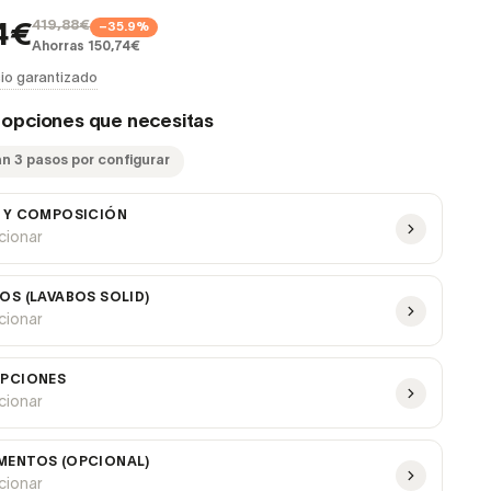
419,88€
−35.9%
4€
Ahorras 150,74€
io garantizado
s opciones que necesitas
an 3 pasos por configurar
 Y COMPOSICIÓN
ccionar
OS (LAVABOS SOLID)
ccionar
PCIONES
ccionar
ENTOS (OPCIONAL)
ccionar