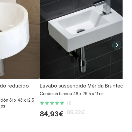
do reducido
Lavabo suspendido Mérida Bruntec
Cerámica blanco 46 x 26.5 x 11 cm
ldón 31 x 43 x 12.5
(1)
tes
99,22€
84,93€