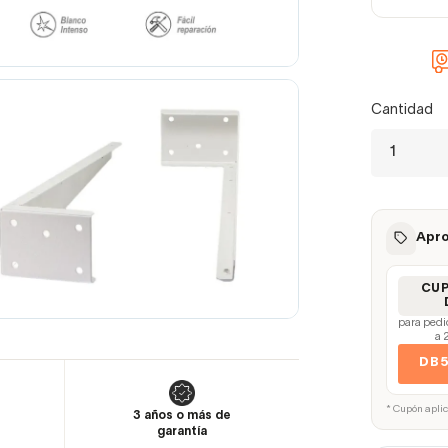
Cantidad
Apro
CU
para pedi
a 
DB
* Cupón apli
3 años o más de
garantía