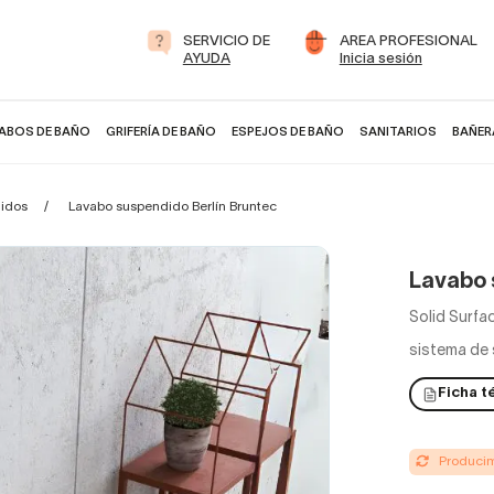
SERVICIO DE
AREA PROFESIONAL
AYUDA
Inicia sesión
ABOS DE BAÑO
GRIFERÍA DE BAÑO
ESPEJOS DE BAÑO
SANITARIOS
BAÑER
idos
Lavabo suspendido Berlín Bruntec
Lavabo 
Solid Surfa
sistema de
Ficha t
Producimo