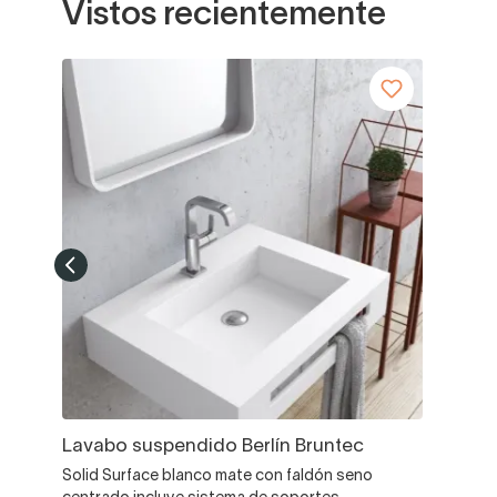
Vistos recientemente
Lavabo suspendido Berlín Bruntec
Solid Surface blanco mate con faldón seno