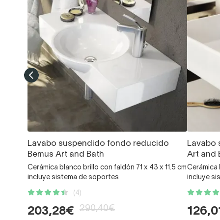
Lavabo suspendido fondo reducido
Lavabo 
Bemus Art and Bath
Art and 
Cerámica blanco brillo con faldón 71 x 43 x 11.5 cm
Cerámica b
incluye sistema de soportes
incluye s
(4)
290,40€
203,28€
126,0