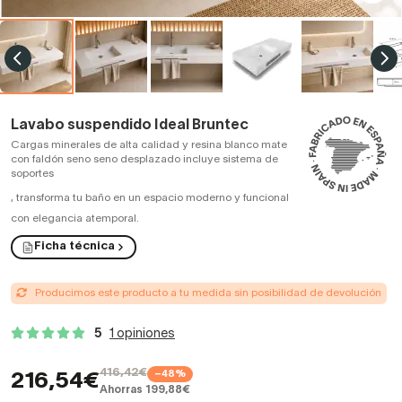
Lavabo suspendido Ideal Bruntec
Cargas minerales de alta calidad y resina blanco mate
con faldón seno seno desplazado incluye sistema de
soportes
,
transforma tu baño en un espacio moderno y funcional
con elegancia atemporal.
Ficha técnica
Producimos este producto a tu medida sin posibilidad de devolución
5
1 opiniones
416,42€
−48%
216,54€
Ahorras 199,88€