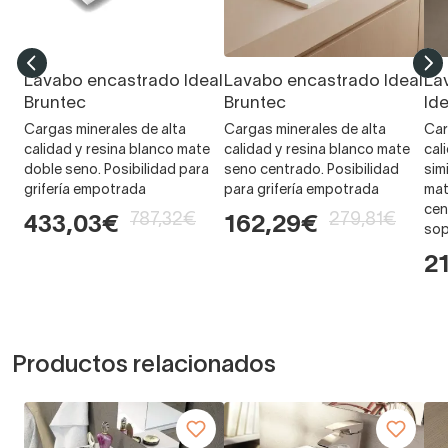
Lavabo encastrado Ideal
Lavabo encastrado Ideal
La
Bruntec
Bruntec
Id
Cargas minerales de alta
Cargas minerales de alta
Car
calidad y resina blanco mate
calidad y resina blanco mate
cal
doble seno. Posibilidad para
seno centrado. Posibilidad
sim
grifería empotrada
para grifería empotrada
mat
cen
787,32€
279,81€
433,03€
162,29€
sop
2
Productos relacionados