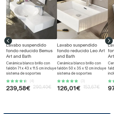
Lavabo suspendido
Lavabo suspendido
La
fondo reducido Bemus
fondo reducido Leo Art
fo
Art and Bath
and Bath
Ar
Cerámica blanco brillo con
Cerámica blanco brillo con
Cer
faldón 71 x 43 x 11.5 cm incluye
faldón 50 x 35 x 12 cm incluye
fal
sistema de soportes
sistema de soportes
inc
(4)
(3)
290,40€
153,67€
239,58€
126,01€
9