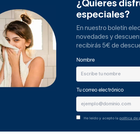
¿Quieres disfr
: Frágiles y algo más difíciles de mantener, están muy codiciado
especiales?
on muy delicados.
En nuestro boletín ele
 o mármol
: Muy distinguidos, son los favoritos de los clientes
novedades y descuento
ue hay que estar pendiente de su mantenimiento, puesto que son
recibirás 5€ de descu
has.
Nombre
r entre todas las encimeras de 
ncimera de mármol para lavabo, nos referimos a
colocar un l
Tu correo electrónico
 por colocar un
lavabo encastrado
, los lavabos de mármol
est
 una encimera que lo destaque, por ello la mayoría van sobre
He leído y acepto la
política de
ea del lavabo así como del mueble sobre el que lo vas a colocar
ia.