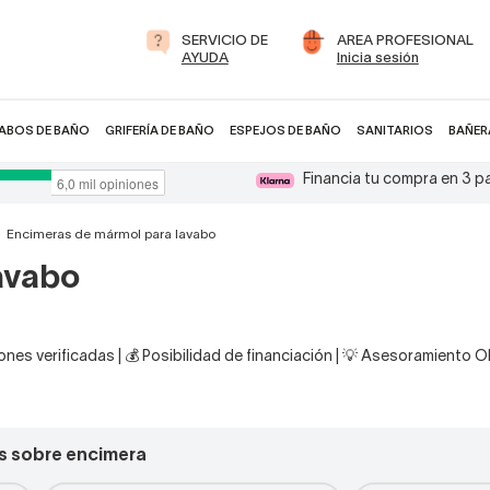
SERVICIO DE
AREA PROFESIONAL
AYUDA
Inicia sesión
ABOS DE BAÑO
GRIFERÍA DE BAÑO
ESPEJOS DE BAÑO
SANITARIOS
BAÑER
Financia tu compra en 3 
Encimeras de mármol para lavabo
avabo
nes verificadas | 💰 Posibilidad de financiación | 💡 Asesoramiento 
s sobre encimera