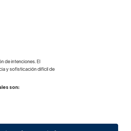
n de intenciones. El
a y sofisticación difícil de
ales son:
e. Además se caracteriza
ón en distintos colores y