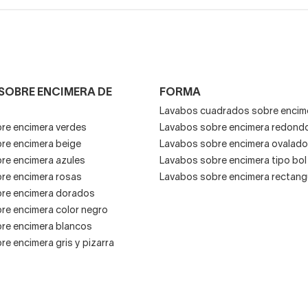
encimeras de mármol
echa un vistazo a nuestros
grifos de lav
d o de tipo mural. Ambos supondrán un acierto al aprovechar a
r partido a tu
nueva encimera de mármol para lavabo.
SOBRE ENCIMERA DE
FORMA
Lavabos cuadrados sobre encim
re encimera verdes
Lavabos sobre encimera redond
re encimera beige
Lavabos sobre encimera ovalad
re encimera azules
Lavabos sobre encimera tipo bol
re encimera rosas
Lavabos sobre encimera rectang
re encimera dorados
re encimera color negro
re encimera blancos
e encimera gris y pizarra