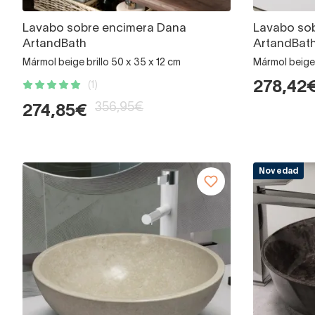
Lavabo sobre encimera Dana
Lavabo so
ArtandBath
ArtandBat
Mármol beige brillo 50 x 35 x 12 cm
Mármol beige
278,42
(1)
356,95€
274,85€
Novedad