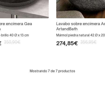
bre encimera Gea
Lavabo sobre encimera A
h
ArtandBath
brillo 40 Ø x 13 cm
Mármol piedra natural 42 Ø x 2
350,90€
356,95€
€
274,85€
Mostrando 7 de 7 productos