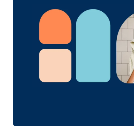
Lavabos de cristal
distintos colores y s
Lavabos de piedra
diferenciación, aunq
desgaste y las manc
¿Cómo escoge
Cuando hablamos de una e
la encimera.
Aunque puedes decantarte
todo su esplendor
sobre
Ten presente la altura idón
incómoda su utilización diar