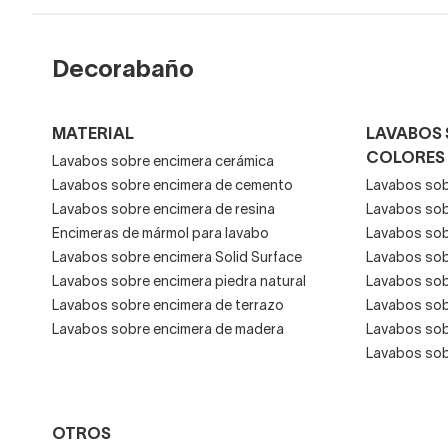
Para
combinar con las 
a los empotrados a la pare
Decorabaño
disponible y sacar un mayo
MATERIAL
LAVABOS 
COLORES
Lavabos sobre encimera cerámica
Lavabos sobre encimera de cemento
Lavabos sob
Lavabos sobre encimera de resina
Lavabos sob
Encimeras de mármol para lavabo
Lavabos sob
Lavabos sobre encimera Solid Surface
Lavabos sob
Lavabos sobre encimera piedra natural
Lavabos sob
Lavabos sobre encimera de terrazo
Lavabos sob
Lavabos sobre encimera de madera
Lavabos sob
Lavabos sobr
OTROS