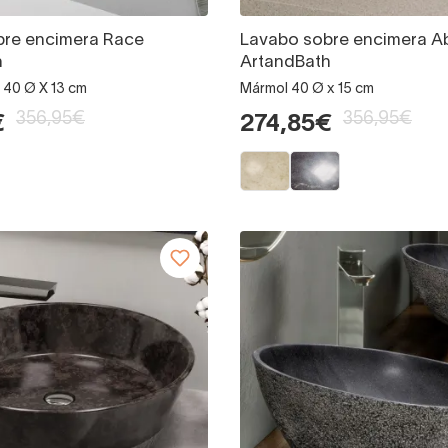
bre encimera Race
Lavabo sobre encimera A
h
ArtandBath
 40 Ø X 13 cm
Mármol 40 Ø x 15 cm
356,95€
356,95€
€
274,85€