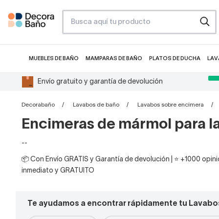
MUEBLES DE BAÑO
MAMPARAS DE BAÑO
PLATOS DE DUCHA
LAV
Envío gratuito y garantía de devolución
Decorabaño
Lavabos de baño
Lavabos sobre encimera
Encimeras de mármol para l
--
📦 Con Envío GRATIS y Garantía de devolución | ⭐ +1000 opinio
inmediato y GRATUITO
Te ayudamos a encontrar rápidamente tu Lavabo