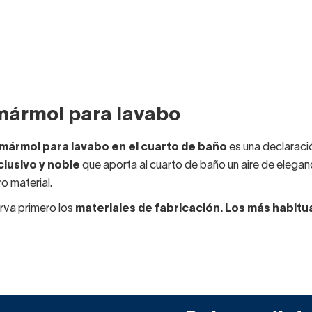
mármol para lavabo
mármol para lavabo en el cuarto de baño
es una declaració
clusivo y noble
que aporta al cuarto de baño un aire de eleganci
o material.
va primero los
materiales de fabricación. Los más habitu
ica
: Es el material más popular al ser muy asequible y resistent
ndible que aporta sensación de higiene máxima.
: Estos lavabos son muy populares, ya que permiten su fabricaci
e limpiar y se venden a buen precio.