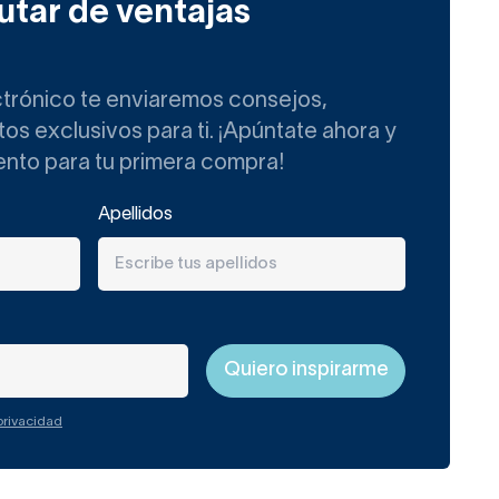
utar de ventajas
s porque se fabrican en
ctrónico te enviaremos consejos,
 más exigentes. Aportan
s exclusivos para ti. ¡Apúntate ahora y
 más susceptibles al
ento para tu primera compra!
Apellidos
mármol?
avabo de mármol sobre
án pensados para lucir
puestos o apoyados.
 privacidad
, para que no te sea