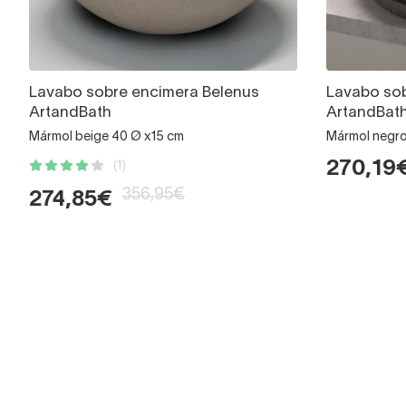
Lavabo sobre encimera Belenus
Lavabo so
ArtandBath
ArtandBat
Mármol beige 40 Ø x15 cm
Mármol negro 
270,19
(1)
356,95€
274,85€