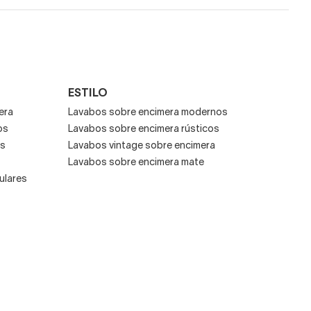
abo
de caño alto así como
l máximo el espacio
ESTILO
era
Lavabos sobre encimera modernos
os
Lavabos sobre encimera rústicos
os
Lavabos vintage sobre encimera
Lavabos sobre encimera mate
ulares