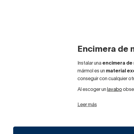
Encimera de 
Instalar una
encimera de 
mármol es un
material ex
conseguir con cualquier otr
Al escoger un
lavabo
obser
Lavabos de cerám
Leer más
por un brillo inconfu
Lavabos de resina
formas, son fáciles d