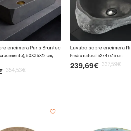
re encimera Paris Bruntec
Lavabo sobre encimera R
icrocemento), 50X35X12 cm,
Piedra natural 52x47x15 cm
337,59€
239,69€
354,53€
€