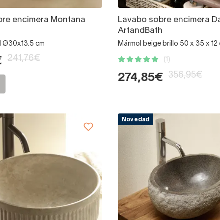
bre encimera Montana
Lavabo sobre encimera D
ArtandBath
al Ø30x13.5 cm
Mármol beige brillo 50 x 35 x 12
241,76€
€
(1)
356,95€
274,85€
Novedad