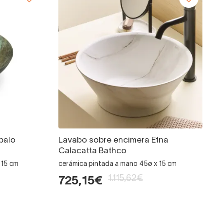
palo
Lavabo sobre encimera Etna
Calacatta Bathco
 15 cm
cerámica pintada a mano 45ø x 15 cm
1.115,62€
725,15€