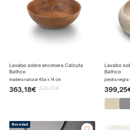
Lavabo sobre encimera Calcuta
Lavabo so
Bathco
Bathco
madera natural 45ø x 14 cm
piedra negra
526,35€
363,18€
399,25
Novedad