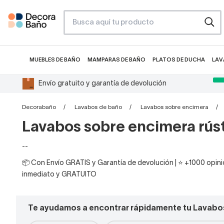
MUEBLES DE BAÑO
MAMPARAS DE BAÑO
PLATOS DE DUCHA
LAV
Envío gratuito y garantía de devolución
Decorabaño
Lavabos de baño
Lavabos sobre encimera
Lavabos sobre encimera rús
--
📦 Con Envío GRATIS y Garantía de devolución | ⭐ +1000 opinio
inmediato y GRATUITO
Te ayudamos a encontrar rápidamente tu Lavabo