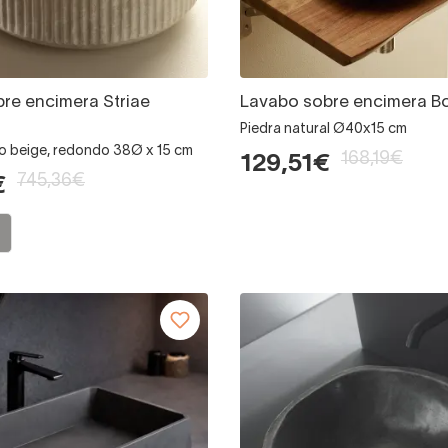
re encimera Striae
Lavabo sobre encimera B
Piedra natural Ø40x15 cm
 o beige, redondo 38Ø x 15 cm
168,19€
129,51€
745,36€
€