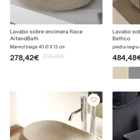
Lavabo sobre encimera Race
Lavabo sob
ArtandBath
Bathco
Mármol beige 40 Ø X 13 cm
piedra negra
356,95€
278,42€
484,48