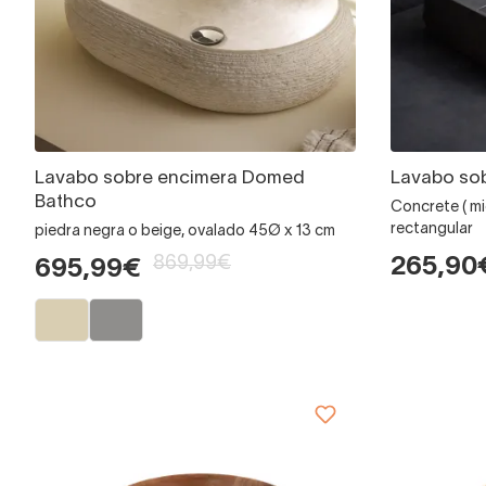
Lavabo sobre encimera Domed
Lavabo sob
Bathco
Concrete ( m
rectangular
piedra negra o beige, ovalado 45Ø x 13 cm
869,99€
265,90
695,99€