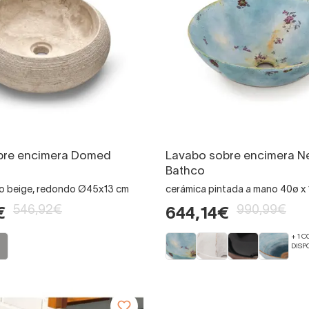
bre encimera Domed
Lavabo sobre encimera N
Bathco
 o beige, redondo Ø45x13 cm
cerámica pintada a mano 40ø x
546,92€
990,99€
€
644,14€
+ 1 
DISP