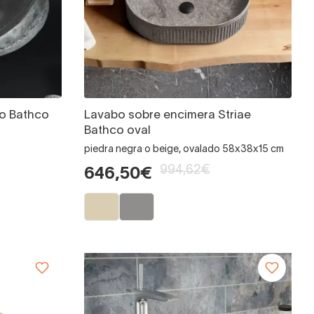
io Bathco
Lavabo sobre encimera Striae
Bathco oval
piedra negra o beige, ovalado 58x38x15 cm
994,62€
646,50€