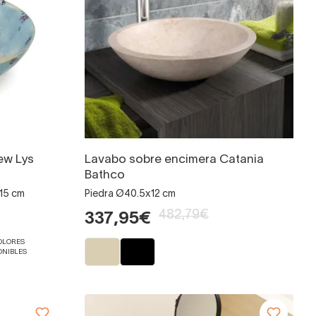
ew Lys
Lavabo sobre encimera Catania
Bathco
 15 cm
Piedra Ø40.5x12 cm
482,79€
337,95€
COLORES
ONIBLES