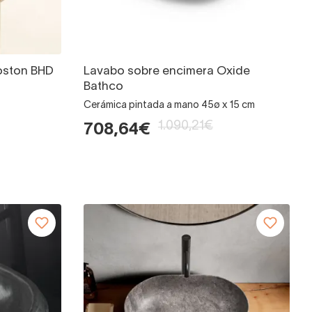
oston BHD
Lavabo sobre encimera Oxide
Bathco
Cerámica pintada a mano 45ø x 15 cm
1.090,21€
708,64€