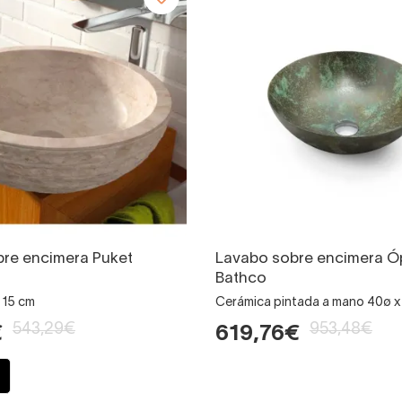
re encimera Puket
Lavabo sobre encimera Ó
Bathco
 15 cm
Cerámica pintada a mano 40ø x
543,29€
953,48€
€
619,76€