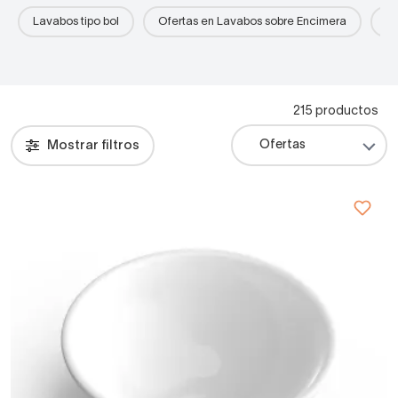
Lavabos tipo bol
Ofertas en Lavabos sobre Encimera
La
215 productos
Mostrar filtros