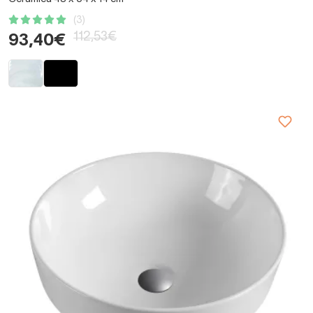
(3)
112,53€
93,40€