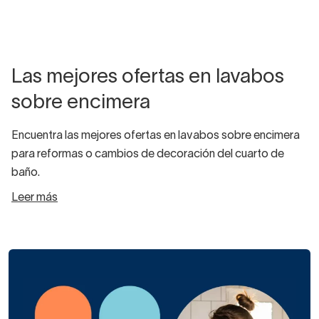
Las mejores ofertas en lavabos
sobre encimera
Encuentra las mejores ofertas en lavabos sobre encimera
para reformas o cambios de decoración del cuarto de
baño.
Leer más
Los lavabos sobre encimera están de moda y, gracias a
ellos,
esta pieza central del aseo ha cobrado un
nuevo protagonismo.
Ahora los lavabos
se lucen en todo su esplendor,
presumen de líneas y acabados
y se fabrican en
colores y texturas diversas.