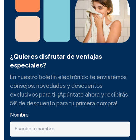
La diversidad de oferta en lavabos sobre encimera se ha
expandido increíblemente a lo largo de la última década.
Construye un cuarto de baño nuevo, actual y elegante al
máximo gracias a alguna oferta de lavabo sobre encimera
de nuestra tienda online.
Los lavamanos de sobreponer se colocan
¿Quieres disfrutar de ventajas
apoyados sobre muebles con tapa o bien
encimeras de baño
de diversos materiales. Así, el
especiales?
lavabo expone todas sus caras y presume de líneas y
En nuestro boletín electrónico te enviaremos
formas.
consejos, novedades y descuentos
Estos
lavabos
se fabrican en muchos materiales diversos,
exclusivos para ti. ¡Apúntate ahora y recibirás
no solo en cerámica o porcelana. Abundan los de solid
5€ de descuento para tu primera compra!
surface y piedra natural, materiales destacados por sus
Nombre
características intrínsecas: durabilidad, resistencia,
elegancia, exclusividad, impermeabilidad, etc.