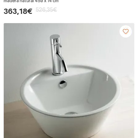
madera natural 45ø x 14 cm
526,35€
363,18€