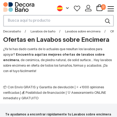
0
Decorabaño
Lavabos de baño
Lavabos sobre encimera
Ofer
Ofertas en Lavabos sobre Encimera
¿Ya te has dado cuenta de lo actuales que resultan los lavabos para
apoyar?
Encuentra aquí las mejores ofertas de lavabos sobre
encimera
, de cerámica, de piedra natural, de solid surface… Hay lavabos
sobre encimera en oferta de todos los tamaños, formas y acabados. ¡Da
con el tuyo fácilmente!
📦 Con Envío GRATIS y Garantía de devolución | ⭐ +1000 opiniones
verificadas | 💰 Posibilidad de financiación | 💡 Asesoramiento ONLINE
inmediato y GRATUITO
Te ayudamos a encontrar rápidamente tu Lavabos sobre encimera