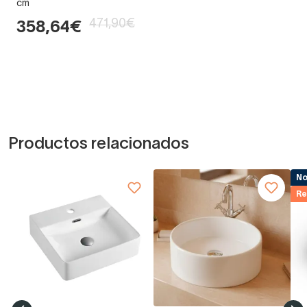
cm
471,90€
358,64€
Productos relacionados
N
Re