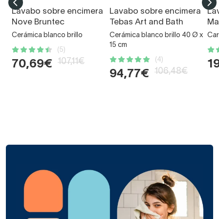
Lavabo sobre encimera
Lavabo sobre encimera
La
Nove Bruntec
Tebas Art and Bath
Ma
Cerámica blanco brillo
Cerámica blanco brillo 40 Ø x
Car
15 cm
(5)
(4)
107,11€
70,69€
1
106,48€
94,77€