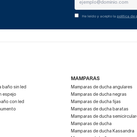
He leído y acepto la
política de
MAMPARAS
 baño sin led
Mamparas de ducha angulares
n espejo
Mamparas de ducha negras
baño con led
Mamparas de ducha fijas
aumento
Mamparas de ducha baratas
Mamparas de ducha semicircular
Mamparas de ducha
Mamparas de ducha Kassandra