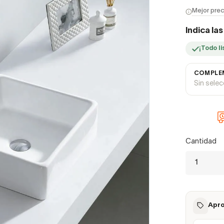
Mejor prec
Indica la
¡Todo li
COMPLEM
Sin sele
Cantidad
Apro