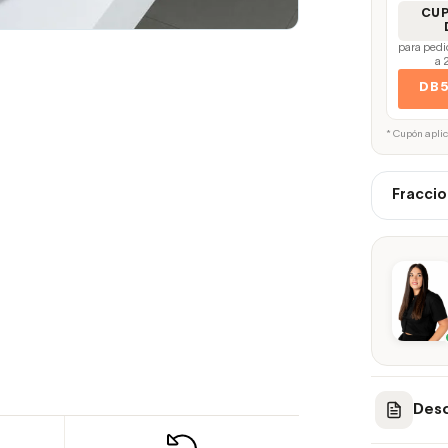
CU
para pedi
a 
DB
* Cupón apli
Fraccio
Desc