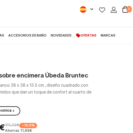
0
AS
ACCESORIOS DE BAÑO
NOVEDADES
OFERTAS
MARCAS
sobre encimera Úbeda Bruntec
anco 38 x 38 x 13.5 cm
,
diseño cuadrado con
nidos que dan un toque de confort al cuarto de
écnica
111,32€
−10.5%
3€
Ahorras 11,69€