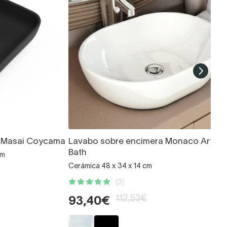
a Masai Coycama
Lavabo sobre encimera Monaco Art an
Bath
cm
Cerámica 48 x 34 x 14 cm
(3)
112,53€
93,40€