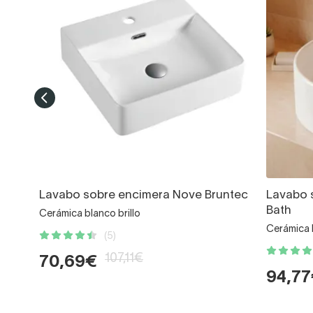
Lavabo sobre encimera Nove Bruntec
Lavabo 
Bath
Cerámica blanco brillo
Cerámica b
(5)
107,11€
70,69€
94,7