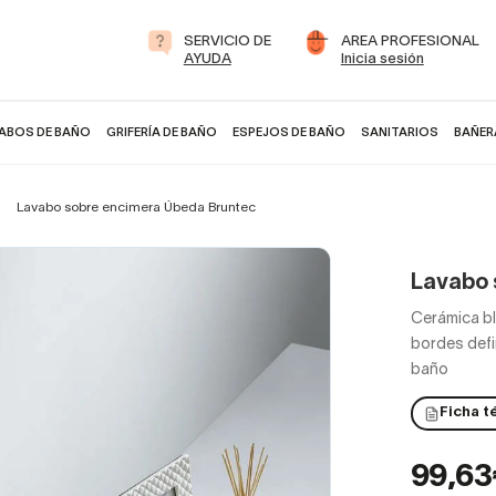
SERVICIO DE
AREA PROFESIONAL
AYUDA
Inicia sesión
ABOS DE BAÑO
GRIFERÍA DE BAÑO
ESPEJOS DE BAÑO
SANITARIOS
BAÑER
Lavabo sobre encimera Úbeda Bruntec
Lavabo 
Cerámica bl
bordes defi
baño
Ficha t
99,6