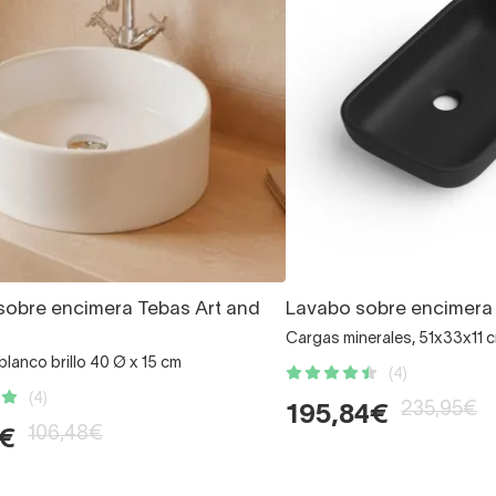
sobre encimera Tebas Art and
Lavabo sobre encimer
Cargas minerales, 51x33x11 
lanco brillo 40 Ø x 15 cm
(4)
(4)
235,95€
195,84€
106,48€
7€