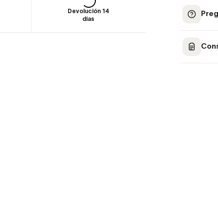
Devolución 14
Preg
días
Cons