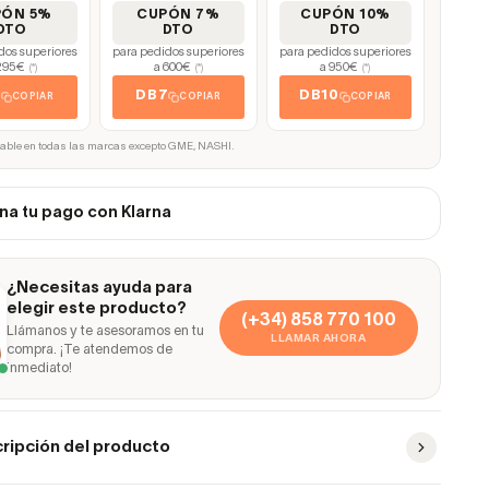
PÓN 5%
CUPÓN 7%
CUPÓN 10%
DTO
DTO
DTO
dos superiores
para pedidos superiores
para pedidos superiores
295€
a 600€
a 950€
(*)
(*)
(*)
5
DB7
DB10
COPIAR
COPIAR
COPIAR
cable en todas las marcas excepto GME, NASHI.
na tu pago con Klarna
¿Necesitas ayuda para
elegir este producto?
(+34) 858 770 100
Llámanos y te asesoramos en tu
LLAMAR AHORA
compra. ¡Te atendemos de
inmediato!
ripción del producto