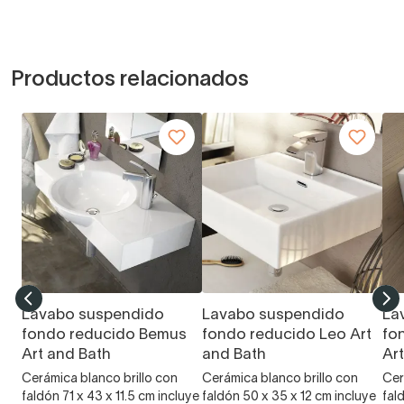
Productos relacionados
Lavabo suspendido
Lavabo suspendido
La
fondo reducido Bemus
fondo reducido Leo Art
fo
Art and Bath
and Bath
Ar
Cerámica blanco brillo con
Cerámica blanco brillo con
Cer
faldón 71 x 43 x 11.5 cm incluye
faldón 50 x 35 x 12 cm incluye
fal