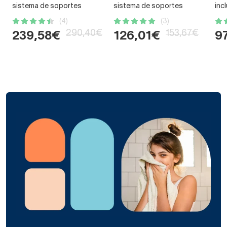
sistema de soportes
sistema de soportes
inc
(4)
(3)
290,40€
153,67€
239,58€
126,01€
9