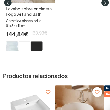
Lavabo sobre encimera
Fogo Art and Bath
Cerámica blanco brillo
61x34x11 cm
160,93€
144,84€
Productos relacionados
N
Re