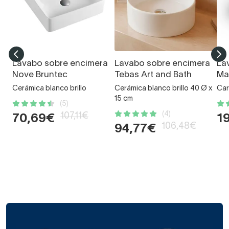
Lavabo sobre encimera
Lavabo sobre encimera
La
Nove Bruntec
Tebas Art and Bath
Ma
Cerámica blanco brillo
Cerámica blanco brillo 40 Ø x
Car
15 cm
(5)
(4)
107,11€
70,69€
1
106,48€
94,77€