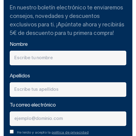
Solid surface o resina
: ligero, adaptable a formas
En nuestro boletín electrónico te enviaremos
personalizadas y resistente a manchas.
consejos, novedades y descuentos
exclusivos para ti. ¡Apúntate ahora y recibirás
5€ de descuento para tu primera compra!
Piedra
: acabado moderno y elegante, disponible en
colores y texturas.
Nombre
Cada material aporta ventajas específicas según estilo,
presupuesto y uso diario.
Apellidos
Formas, tamaños y
adaptación al espacio
Tu correo electrónico
Seleccionar correctamente el tamaño y forma de un
lavabo sobre encimera
es clave para comodidad y
estética:
He leído y acepto la
política de privacidad