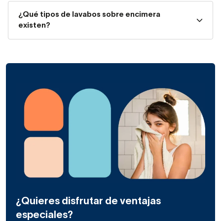
¿Qué tipos de lavabos sobre encimera
existen?
Con un
lavabo de sobreponer
, tu baño adquiere
personalidad y mejora en practicidad, siendo perfecto
para reformas y proyectos de diseño actual.
Materiales de los lavabos
sobre encimera
Los
lavabos sobre encimera
de Decorabaño destacan
por su resistencia y durabilidad. Los materiales más
habituales incluyen:
Cerámica vitrificada
: resistente a golpes, fácil de
limpiar y superficie brillante.
¿Quieres disfrutar de ventajas
especiales?