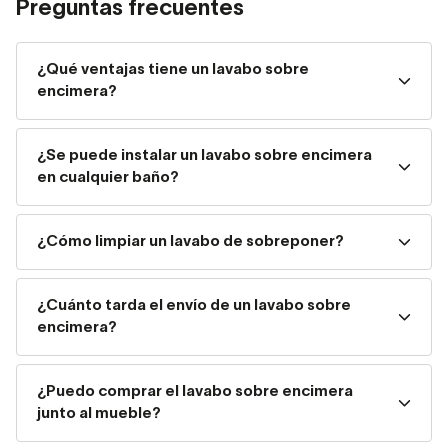
Preguntas frecuentes
Los
lavabos sobre encimera
son la opción ideal para
quienes buscan estilo y practicidad. Sus principales
ventajas incluyen:
¿Qué ventajas tiene un lavabo sobre
encimera?
Diseño moderno y elegante
: se integran en
cualquier estilo de baño.
¿Se puede instalar un lavabo sobre encimera
en cualquier baño?
Fácil instalación
: se colocan sobre la encimera, sin
necesidad de empotrar.
¿Cómo limpiar un lavabo de sobreponer?
¿Cuánto tarda el envío de un lavabo sobre
Mayor comodidad y almacenamiento
: permiten
encimera?
aprovechar mejor el espacio debajo.
¿Puedo comprar el lavabo sobre encimera
Versatilidad
: disponibles en distintos materiales,
junto al mueble?
formas y tamaños.