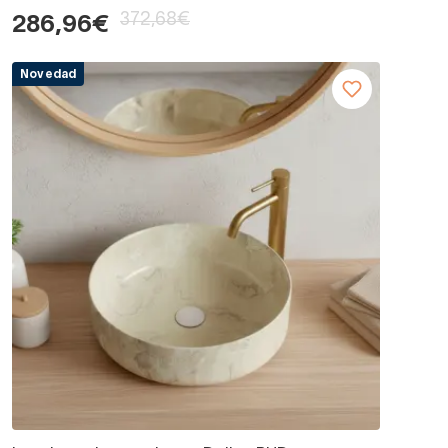
372,68€
286,96€
Novedad