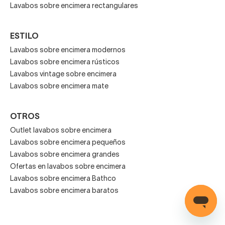
Lavabos sobre encimera rectangulares
Los
lavabos sobre encimera
pueden personalizarse
para adaptarse al estilo del baño y la encimera:
ESTILO
Acabados
:
brillo
,
mate
, texturizado o traslúcido
Lavabos sobre encimera modernos
(vidrio).
Lavabos sobre encimera rústicos
Lavabos vintage sobre encimera
Lavabos sobre encimera mate
Formas especiales
: ovaladas, redondeadas,
rectangulares y a medida.
OTROS
Outlet lavabos sobre encimera
Lavabos sobre encimera pequeños
Color y tonalidades
:
blanco clásico
,
grises
,
negro
Lavabos sobre encimera grandes
y colores modernos.
Ofertas en lavabos sobre encimera
Lavabos sobre encimera Bathco
Lavabos sobre encimera baratos
La personalización permite integrar el lavabo con muebles,
espejos y grifería, creando un conjunto armonioso y