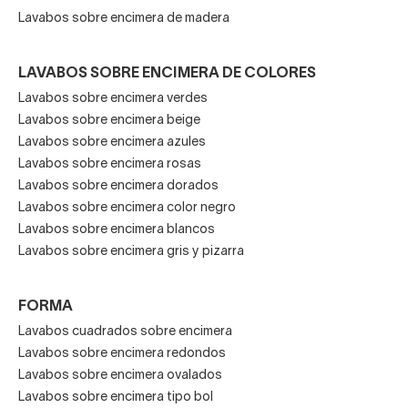
Baños pequeños
Redondo
Ø35–45
Lavabos sobre encimera de madera
o de cortesía
Baños medianos,
Cuadrado
40–50
LAVABOS SOBRE ENCIMERA DE COLORES
diseño lineal
Lavabos sobre encimera verdes
Doble lavabo o
Lavabos sobre encimera beige
Rectangular/Alargado
60–120
encimeras largas
Lavabos sobre encimera azules
Lavabos sobre encimera rosas
Estilo
Lavabos sobre encimera dorados
Ovalado
50–60
contemporáneo,
Lavabos sobre encimera color negro
amplio uso
Lavabos sobre encimera blancos
Nota:
Las medidas son orientativas. Nuestros asesores te
Lavabos sobre encimera gris y pizarra
guiarán para encontrar el ajuste perfecto según tu
encimera y baño.
FORMA
Lavabos cuadrados sobre encimera
Diseño, acabados y
Lavabos sobre encimera redondos
Lavabos sobre encimera ovalados
personalización
Lavabos sobre encimera tipo bol