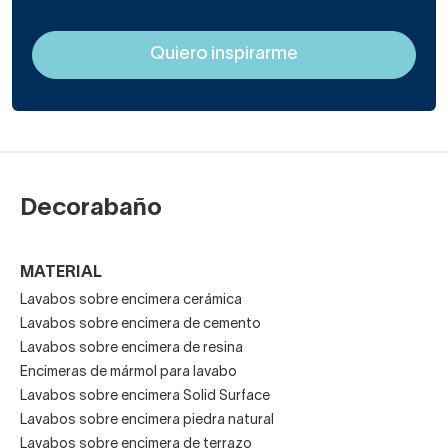
Diámetro y dimensiones
: redondos o cuadrados
de 35–50 cm, rectangulares de 60–120 cm.
Altura de encimera
: recomendable entre 85–90
cm.
Decorabaño
Espacio libre
: distancia respecto a grifería,
muebles y pared para comodidad y seguridad.
MATERIAL
Lavabos sobre encimera cerámica
Lavabos sobre encimera de cemento
Tabla de medidas recomendadas
Lavabos sobre encimera de resina
Encimeras de mármol para lavabo
Tamaño
Uso
Lavabos sobre encimera Solid Surface
Forma de lavabo
(cm)
recomendado
Lavabos sobre encimera piedra natural
Lavabos sobre encimera de terrazo