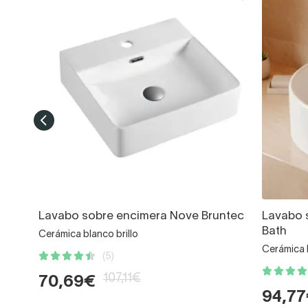
Lavabo sobre encimera Nove Bruntec
Lavabo 
Bath
Cerámica blanco brillo
Cerámica b
(5)
107,11€
70,69€
94,7