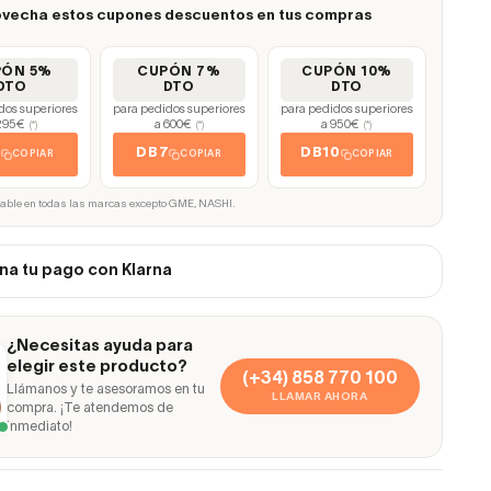
vecha estos cupones descuentos en tus compras
PÓN 5%
CUPÓN 7%
CUPÓN 10%
DTO
DTO
DTO
dos superiores
para pedidos superiores
para pedidos superiores
295€
a 600€
a 950€
(*)
(*)
(*)
5
DB7
DB10
COPIAR
COPIAR
COPIAR
cable en todas las marcas excepto GME, NASHI.
na tu pago con Klarna
¿Necesitas ayuda para
elegir este producto?
(+34) 858 770 100
Llámanos y te asesoramos en tu
LLAMAR AHORA
compra. ¡Te atendemos de
inmediato!