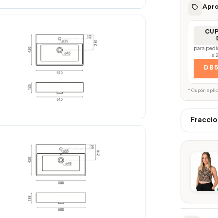
Apro
CU
para pedi
a 
DB
* Cupón apli
Fraccio