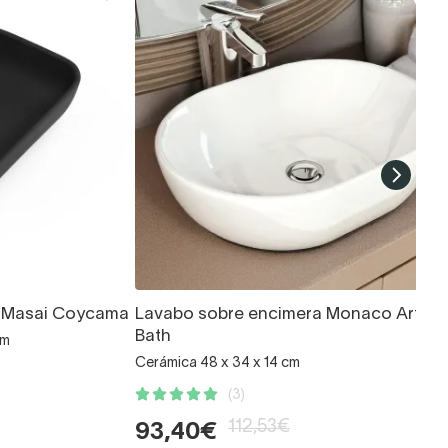
a Masai Coycama
Lavabo sobre encimera Monaco Art an
Bath
cm
Cerámica 48 x 34 x 14 cm
(3)
112,53€
93,40€