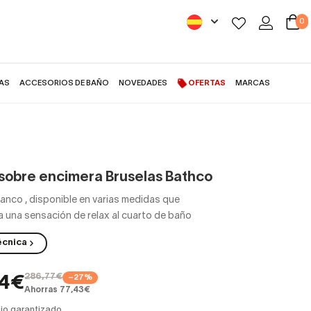
0
AS
ACCESORIOS DE BAÑO
NOVEDADES
OFERTAS
MARCAS
sobre encimera Bruselas Bathco
lanco
,
disponible en varias medidas que
 una sensación de relax al cuarto de baño
écnica
286,77€
−27%
34€
Ahorras 77,43€
io garantizado