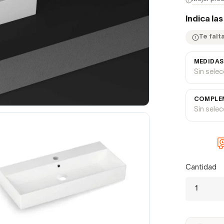
Indica la
Te falta
MEDIDAS
Sin sele
COMPLEM
Sin sele
Cantidad