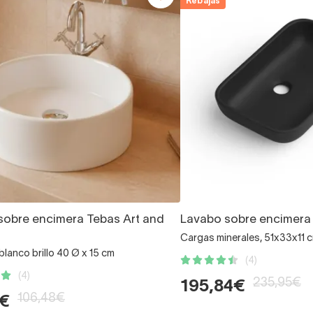
Rebajas
sobre encimera Tebas Art and
Lavabo sobre encimer
Cargas minerales, 51x33x11 
lanco brillo 40 Ø x 15 cm
(4)
(4)
235,95€
195,84€
106,48€
7€