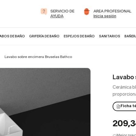
SERVICIO DE
AREA PROFESIONAL
AYUDA
Inicia sesión
ABOS DE BAÑO
GRIFERÍA DE BAÑO
ESPEJOS DE BAÑO
SANITARIOS
BAÑER
Lavabo sobre encimera Bruselas Bathco
Lavabo 
Cerámica b
proporciona
Ficha t
209,
Mejor prec