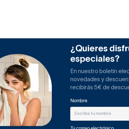
¿Quieres disfr
especiales?
En nuestro boletín ele
novedades y descuento
recibirás 5€ de descu
Nombre
Tu correo electrónico