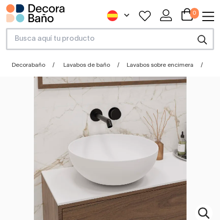
0
Decorabaño
Lavabos de baño
Lavabos sobre encimera
La