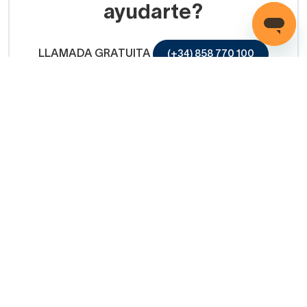
ayudarte?
LLAMADA GRATUITA
(+34) 858 770 100
Servicio de ayuda
Copyright © 2026 Decorabaño - Todos los derechos
reservados.
Aviso legal
Protección de datos
Política de cookies
Condiciones de venta
Métodos de pago
Política de devolución
Mapa Web