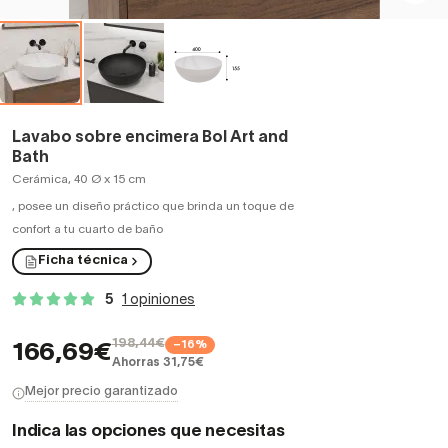
Lavabo sobre encimera Bol Art and
Bath
Cerámica, 40 Ø x 15 cm
,
posee un diseño práctico que brinda un toque de
confort a tu cuarto de baño
Ficha técnica
5
1 opiniones
198,44€
−16%
166,69€
Ahorras 31,75€
Mejor precio garantizado
Indica las opciones que necesitas