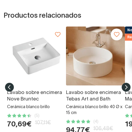
Productos relacionados
N
Re
Lavabo sobre encimera
Lavabo sobre encimera
La
Nove Bruntec
Tebas Art and Bath
Ma
Cerámica blanco brillo
Cerámica blanco brillo 40 Ø x
Car
15 cm
(5)
(4)
107,11€
70,69€
1
106,48€
94,77€