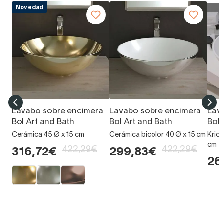
Novedad
Lavabo sobre encimera
Lavabo sobre encimera
La
Bol Art and Bath
Bol Art and Bath
Bol
Cerámica 45 Ø x 15 cm
Cerámica bicolor 40 Ø x 15 cm
Kri
cm
422,29€
422,29€
316,72€
299,83€
2