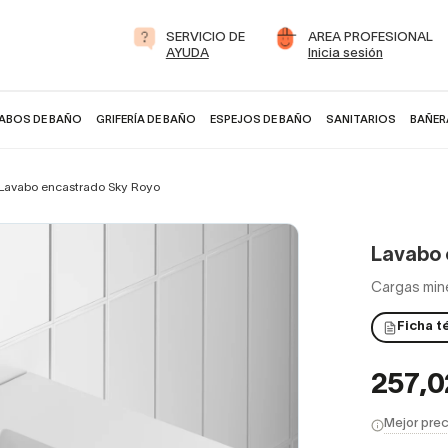
SERVICIO DE
AREA PROFESIONAL
AYUDA
Inicia sesión
ABOS DE BAÑO
GRIFERÍA DE BAÑO
ESPEJOS DE BAÑO
SANITARIOS
BAÑER
Lavabo encastrado Sky Royo
Lavabo 
Cargas mine
Ficha t
257,
Mejor prec