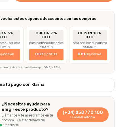
vecha estos cupones descuentos en tus compras
PÓN 5%
CUPÓN 7%
CUPÓN 10%
DTO
DTO
DTO
dos superiores
para pedidos superiores
para pedidos superiores
295€
a 600€
a 950€
(*)
(*)
(*)
5
DB7
DB10
COPIAR
COPIAR
COPIAR
cable en todas las marcas excepto GME, NASHI.
na tu pago con Klarna
¿Necesitas ayuda para
elegir este producto?
(+34) 858 770 100
Llámanos y te asesoramos en tu
LLAMAR AHORA
compra. ¡Te atendemos de
inmediato!