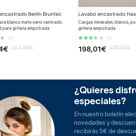
encastrado Berlín Bruntec
Lavabo encastrado Has
face blanco mate seno centrado.
Cargas minerales, blanco, po
d para grifería empotrada
grifería empotrada
(3)
(3)
264,99€
239,58€
94€
198,01€
¿Quieres disfr
especiales?
En nuestro boletín ele
novedades y descuento
recibirás 5€ de descu