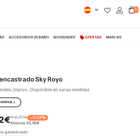
0
AS
ACCESORIOS DE BAÑO
NOVEDADES
OFERTAS
MARCAS
encastrado Sky Royo
rales, blanco
,
Disponible en varias medidas
écnica
310,97€
−17.35%
02€
Ahorras 53,95€
io garantizado