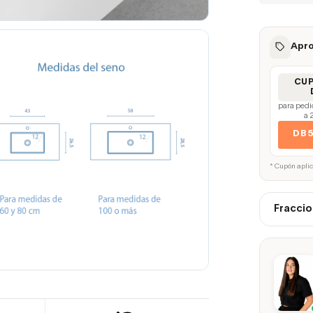
Apro
CU
para pedi
a 
DB
* Cupón apli
Fraccio