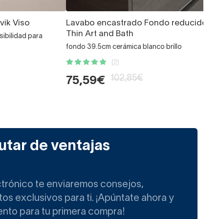
vik Viso
Lavabo encastrado Fondo reducido
Thin Art and Bath
sibilidad para
fondo 39.5cm cerámica blanco brillo
(2)
102,85€
75,59€
utar de ventajas
ctrónico te enviaremos consejos,
s exclusivos para ti. ¡Apúntate ahora y
ento para tu primera compra!