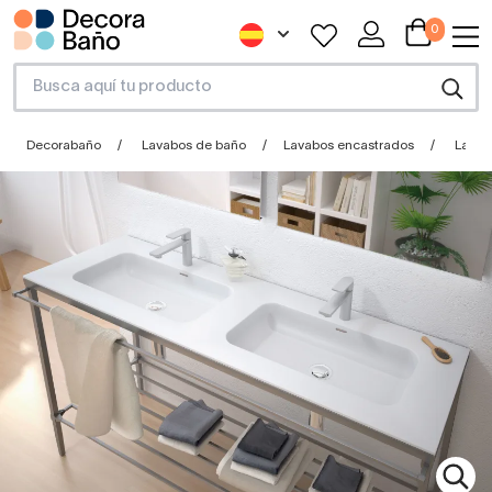
0
Decorabaño
Lavabos de baño
Lavabos encastrados
Lavab