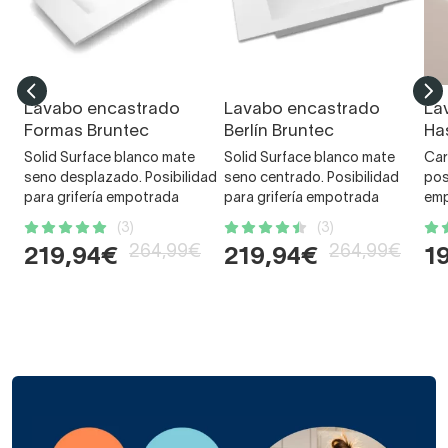
Lavabo encastrado
Lavabo encastrado
La
Formas Bruntec
Berlín Bruntec
Ha
Solid Surface blanco mate
Solid Surface blanco mate
Car
seno desplazado. Posibilidad
seno centrado. Posibilidad
pos
para grifería empotrada
para grifería empotrada
em
(3)
(3)
264,99€
264,99€
219,94€
219,94€
1