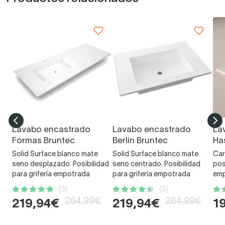
Lavabo encastrado
Lavabo encastrado
La
Formas Bruntec
Berlín Bruntec
Ha
Solid Surface blanco mate
Solid Surface blanco mate
Car
seno desplazado. Posibilidad
seno centrado. Posibilidad
pos
para grifería empotrada
para grifería empotrada
em
(3)
(3)
264,99€
264,99€
219,94€
219,94€
1