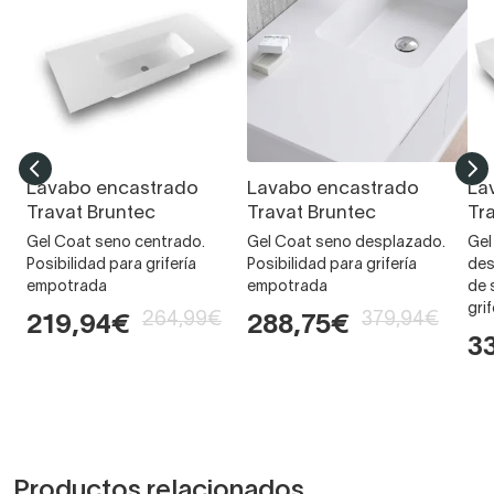
Lavabo encastrado
Lavabo encastrado
La
Travat Bruntec
Travat Bruntec
Tr
Gel Coat seno centrado.
Gel Coat seno desplazado.
Gel
Posibilidad para grifería
Posibilidad para grifería
des
empotrada
empotrada
de 
gri
264,99€
379,94€
219,94€
288,75€
3
Productos relacionados