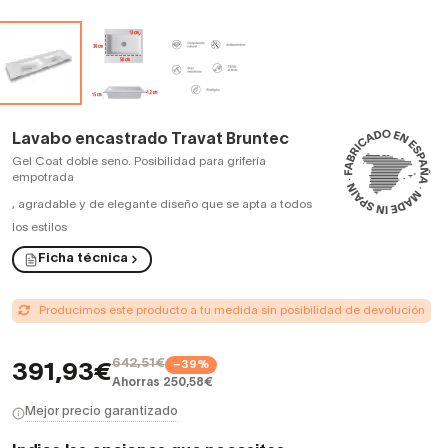
Lavabo encastrado Travat Bruntec
Gel Coat doble seno. Posibilidad para grifería
empotrada
,
agradable y de elegante diseño que se apta a todos
los estilos
Ficha técnica
Producimos este producto a tu medida sin posibilidad de devolución
642,51€
−39%
391,93€
Ahorras 250,58€
Mejor precio garantizado