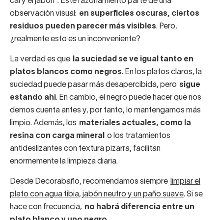
cal y el jabón”. Este razonamiento parte de una
observación visual:
en superficies oscuras, ciertos
residuos pueden parecer más visibles
. Pero,
¿realmente esto es un inconveniente?
La verdad es que
la suciedad se ve igual tanto en
platos blancos como negros
. En los platos claros, la
suciedad puede pasar más desapercibida, pero
sigue
estando ahí
. En cambio, el negro puede hacer que nos
demos cuenta antes y, por tanto, lo mantengamos más
limpio. Además, los
materiales actuales, como la
resina con carga mineral
o los tratamientos
antideslizantes con textura pizarra, facilitan
enormemente la limpieza diaria.
Desde Decorabaño, recomendamos siempre
limpiar el
plato con agua tibia, jabón neutro y un paño suave
. Si se
hace con frecuencia,
no habrá diferencia entre un
plato blanco y uno negro
.