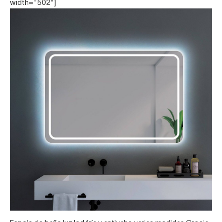
width="502"]