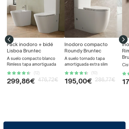
Pack inodoro + bidé
Inodoro compacto
In
Lisboa Bruntec
Roundy Bruntec
Ri
Br
A suelo compacto blanco
A suelo tornado tapa
Rimless tapa amortiguada
amortiguada extra slim
Cis
(12)
(10)
476,72€
286,77€
299,86€
195,00€
1