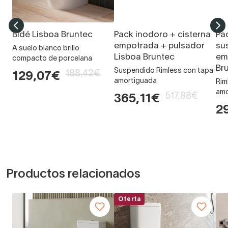
Bidé Lisboa Bruntec
Pack inodoro + cisterna
Pa
empotrada + pulsador
su
A suelo blanco brillo
Lisboa Bruntec
em
compacto de porcelana
Br
Suspendido Rimless con tapa
188,42€
129,07€
amortiguada
Rim
amo
517,88€
365,11€
2
Productos relacionados
Oferta