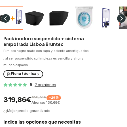
Pack inodoro suspendido + cisterna
empotrada Lisboa Bruntec
Rimless negro mate con tapa y asiento amortiguados
,
al ser suspendido su limpieza es sencilla y ahorra
mucho espacio
Ficha técnica
5
2 opiniones
450,51€
−29%
319,86€
Ahorras 130,65€
Mejor precio garantizado
Indica las opciones que necesitas