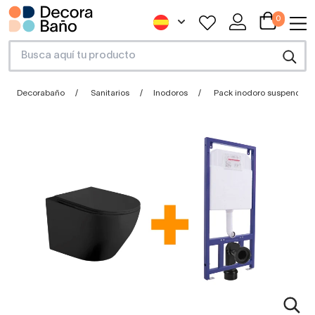
0
Decorabaño
Sanitarios
Inodoros
Pack inodoro suspendido 