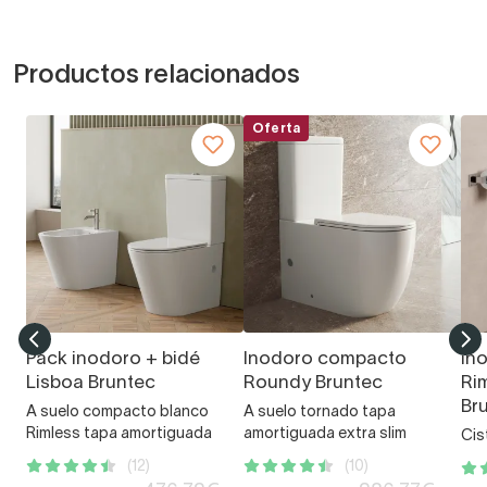
Productos relacionados
Oferta
Pack inodoro + bidé
Inodoro compacto
In
Lisboa Bruntec
Roundy Bruntec
Ri
Br
A suelo compacto blanco
A suelo tornado tapa
Rimless tapa amortiguada
amortiguada extra slim
Cis
(12)
(10)