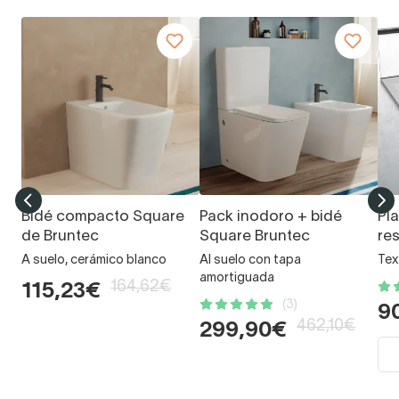
Bidé compacto Square
Pack inodoro + bidé
Pl
de Bruntec
Square Bruntec
re
A suelo, cerámico blanco
Al suelo con tapa
Tex
amortiguada
164,62€
115,23€
(3)
9
462,10€
299,90€