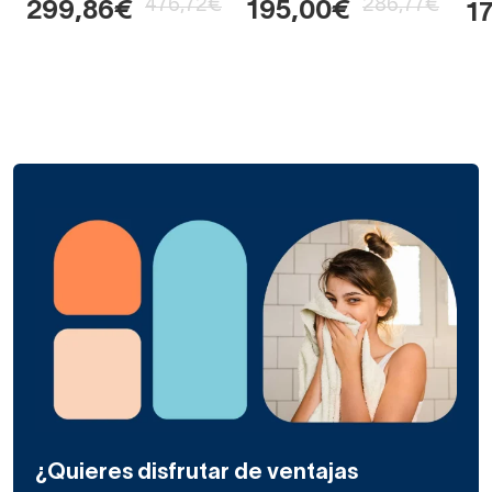
476,72€
286,77€
299,86€
195,00€
1
¿Quieres disfrutar de ventajas