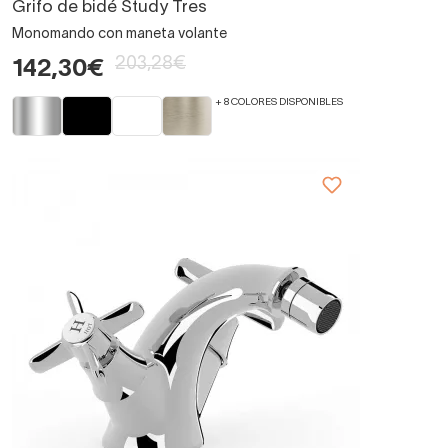
Grifo de bidé Study Tres
Monomando con maneta volante
203,28€
142,30€
+ 8 COLORES DISPONIBLES