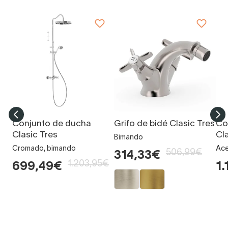
Conjunto de ducha
Grifo de bidé Clasic Tres
Co
Clasic Tres
Cl
Bimando
Cromado, bimando
Ace
506,99€
314,33€
1.203,95€
699,49€
1