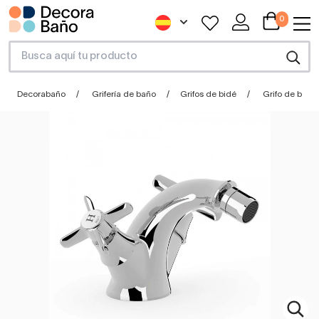
0
Decorabaño
Grifería de baño
Grifos de bidé
Grifo de bidé 