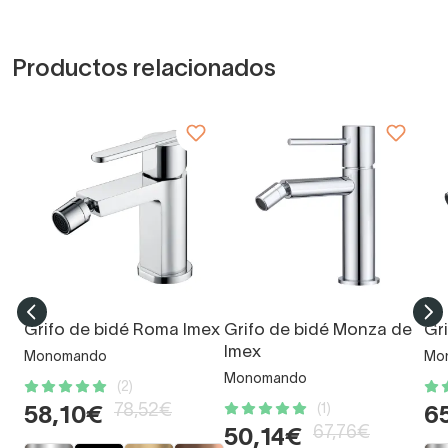
Productos relacionados
Grifo de bidé Roma Imex
Grifo de bidé Monza de
Gri
Imex
Monomando
Mo
Monomando
(2)
78,52€
(1)
58,10€
6
67,76€
50,14€