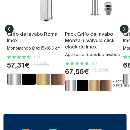
Grifo de lavabo Roma
Pack Grifo de lavabo
Gr
Imex
Monza + Válvula click-
Im
clack de Imex
Monomando Ø4x15x16.6 cm
Mon
Apto para todos los lavabos
(12)
77,44€
(8)
57,31€
6
78,65€
67,56€
+ 2 COLORE
DISPONIBLE