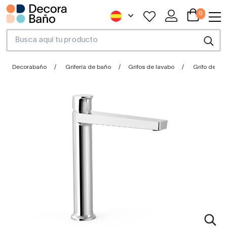
0
Decorabaño
Grifería de baño
Grifos de lavabo
Grifo de lav