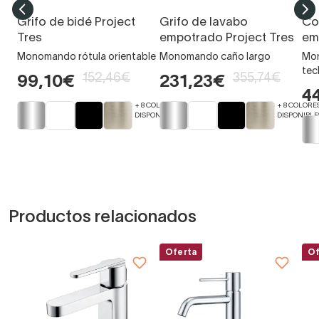
Grifo de bidé Project
Grifo de lavabo
Co
Tres
empotrado Project Tres
em
Monomando rótula orientable
Monomando caño largo
Mon
tec
152,46€
355,74€
99,10€
231,23€
4
+ 8 COLORES
+ 8 COLORE
DISPONIBLES
DISPONIBLE
Productos relacionados
Oferta
Of