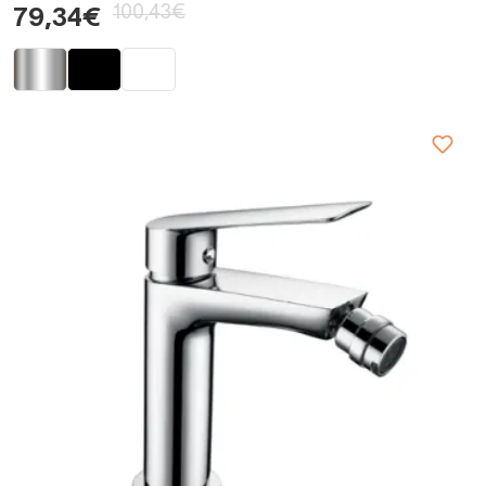
100,43€
79,34€