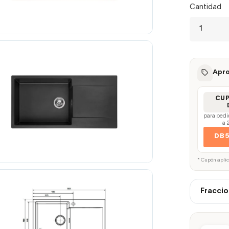
Cantidad
Apro
CU
para pedi
a 
DB
* Cupón apli
Fraccio