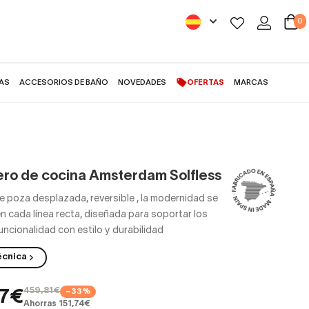
0
AS
ACCESORIOS DE BAÑO
NOVEDADES
OFERTAS
MARCAS
ro de cocina Amsterdam Solfless
e poza desplazada, reversible
,
la modernidad se
n cada línea recta, diseñada para soportar los
uncionalidad con estilo y durabilidad
écnica
459,81€
−33%
07€
Ahorras 151,74€