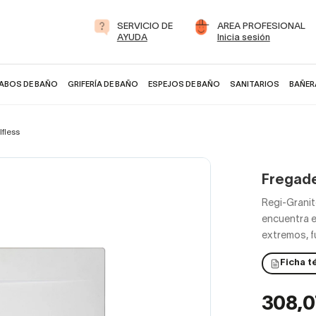
SERVICIO DE
AREA PROFESIONAL
AYUDA
Inicia sesión
ABOS DE BAÑO
GRIFERÍA DE BAÑO
ESPEJOS DE BAÑO
SANITARIOS
BAÑER
fless
Fregade
Regi-Granit
encuentra e
extremos, f
Ficha t
308,