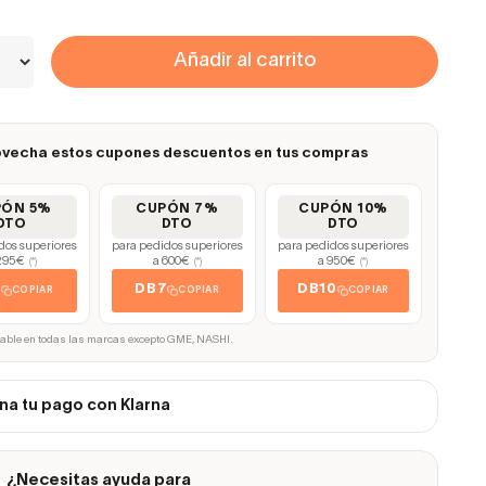
Añadir al carrito
vecha estos cupones descuentos en tus compras
PÓN 5%
CUPÓN 7%
CUPÓN 10%
DTO
DTO
DTO
dos superiores
para pedidos superiores
para pedidos superiores
295€
a 600€
a 950€
(*)
(*)
(*)
5
DB7
DB10
COPIAR
COPIAR
COPIAR
cable en todas las marcas excepto GME, NASHI.
na tu pago con Klarna
¿Necesitas ayuda para