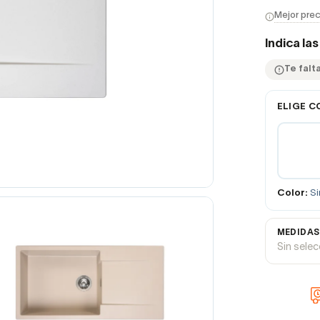
Mejor prec
Indica la
Te falt
ELIGE C
Color:
Si
MEDIDAS
Sin sele