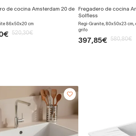
ro de cocina Amsterdam 20 de
Fregadero de cocina A
Solfless
ite 86x50x20 cm
Regi-Granite, 80x50x23 cm, c
grifo
520,30€
20€
580,80€
397,85€