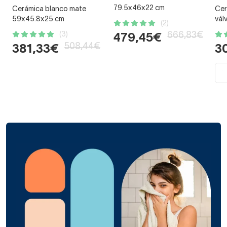
79.5x46x22 cm
Cerámica blanco mate
Cer
59x45.8x25 cm
vál
(2)
(3)
666,83€
479,45€
508,44€
381,33€
3