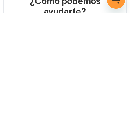
¿Cómo podemos
ayudarte?
LLAMADA GRATUITA
(+34) 858 770 100
Servicio de ayuda
Copyright © 2026 Decorabaño - Todos los derechos
reservados.
Aviso legal
Protección de datos
Política de cookies
Condiciones de venta
Métodos de pago
Política de devolución