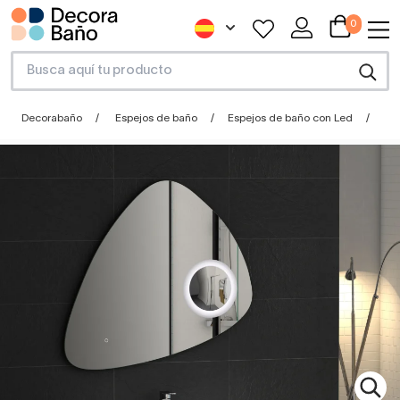
0
Decorabaño
Espejos de baño
Espejos de baño con Led
Es