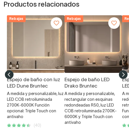
Productos relacionados
Rebajas
Rebajas
Re
Espejo de baño con luz
Espejo de baño LED
Es
LED Dune Bruntec
Drako Bruntec
LE
A medida y personalizable, luz
A medida y personalizable,
A m
LED COB retroiluminada
rectangular con esquinas
red
2700K-6000K Función
redondeadas R50, luz LED
ret
opcional: Triple Touch con
COB retroiluminada 2700K-
Fun
antivaho
6000K y Triple Touch con
con
antivaho
(40)