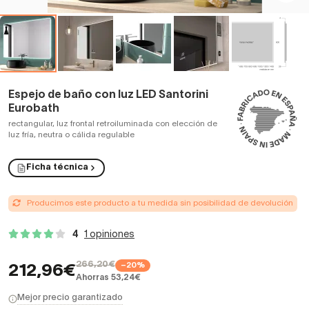
Espejo de baño con luz LED Santorini
Eurobath
rectangular, luz frontal retroiluminada con elección de
luz fría, neutra o cálida regulable
Ficha técnica
Producimos este producto a tu medida sin posibilidad de devolución
4
1 opiniones
266,20€
−20%
212,96€
Ahorras 53,24€
Mejor precio garantizado