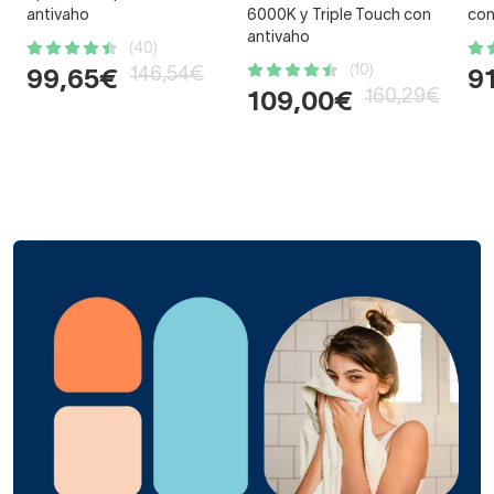
antivaho
6000K y Triple Touch con
con
antivaho
(40)
(10)
146,54€
99,65€
9
160,29€
109,00€