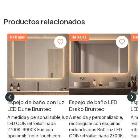
Productos relacionados
Rebajas
Rebajas
Re
Espejo de baño con luz
Espejo de baño LED
Es
LED Dune Bruntec
Drako Bruntec
LE
A medida y personalizable, luz
A medida y personalizable,
A m
LED COB retroiluminada
rectangular con esquinas
red
2700K-6000K Función
redondeadas R50, luz LED
ret
opcional: Triple Touch con
COB retroiluminada 2700K-
Fun