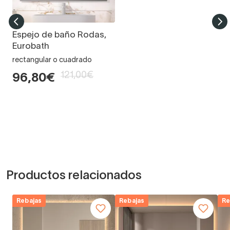
Espejo de baño Rodas,
Eurobath
rectangular o cuadrado
121,00€
96,80€
Productos relacionados
Rebajas
Rebajas
Re