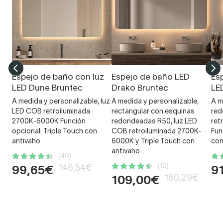
Espejo de baño con luz
Espejo de baño LED
Es
LED Dune Bruntec
Drako Bruntec
LE
A medida y personalizable, luz
A medida y personalizable,
A m
LED COB retroiluminada
rectangular con esquinas
red
2700K-6000K Función
redondeadas R50, luz LED
ret
opcional: Triple Touch con
COB retroiluminada 2700K-
Fun
antivaho
6000K y Triple Touch con
con
antivaho
(40)
(10)
146,54€
99,65€
9
160,29€
109,00€