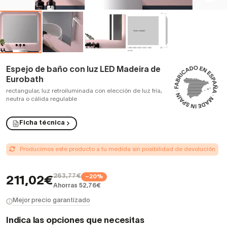
Espejo de baño con luz LED Madeira de
Eurobath
rectangular, luz retroiluminada con elección de luz fría,
neutra o cálida regulable
Ficha técnica
Producimos este producto a tu medida sin posibilidad de devolución
263,77€
−20%
211,02€
Ahorras 52,76€
Mejor precio garantizado
Indica las opciones que necesitas