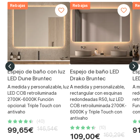
Rebajas
Rebajas
Re
Espejo de baño con luz
Espejo de baño LED
Es
LED Dune Bruntec
Drako Bruntec
LE
A medida y personalizable, luz
A medida y personalizable,
A m
LED COB retroiluminada
rectangular con esquinas
red
2700K-6000K Función
redondeadas R50, luz LED
ret
opcional: Triple Touch con
COB retroiluminada 2700K-
Fun
antivaho
6000K y Triple Touch con
con
antivaho
(40)
(10)
146,54€
99,65€
9
160,29€
109,00€