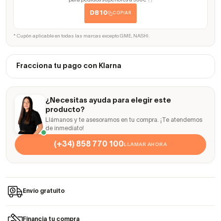
para pedidos superiores a 950€
(*)
DB10
COPIAR
* Cupón aplicable en todas las marcas excepto GME, NASHI.
Fracciona tu pago con Klarna
¿Necesitas ayuda para elegir este
producto?
Llámanos y te asesoramos en tu compra. ¡Te atendemos
de inmediato!
(+34) 858 770 100
LLAMAR AHORA
Envío gratuito
Financia tu compra