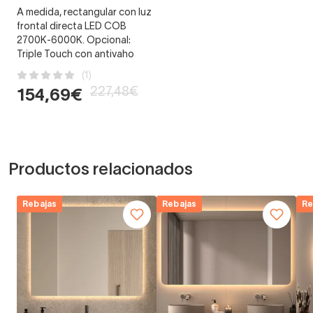
A medida, rectangular con luz
frontal directa LED COB
2700K-6000K. Opcional:
Triple Touch con antivaho
(1)
227,48€
154,69€
Productos relacionados
Rebajas
Rebajas
Re