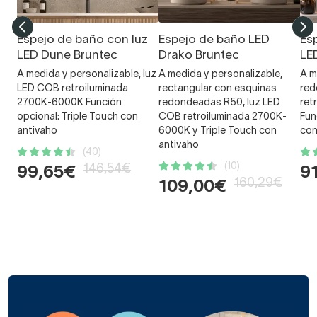
Espejo de baño con luz
Espejo de baño LED
Es
LED Dune Bruntec
Drako Bruntec
LE
A medida y personalizable, luz
A medida y personalizable,
A m
LED COB retroiluminada
rectangular con esquinas
red
2700K-6000K Función
redondeadas R50, luz LED
ret
opcional: Triple Touch con
COB retroiluminada 2700K-
Fun
antivaho
6000K y Triple Touch con
con
antivaho
(40)
(10)
146,54€
99,65€
9
160,29€
109,00€