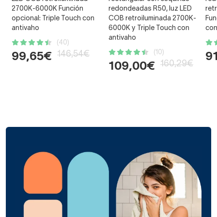
2700K-6000K Función
redondeadas R50, luz LED
ret
opcional: Triple Touch con
COB retroiluminada 2700K-
Fun
antivaho
6000K y Triple Touch con
con
antivaho
(40)
(10)
146,54€
99,65€
9
160,29€
109,00€