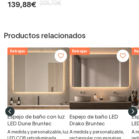
205,70€
139,88€
Productos relacionados
Rebajas
Rebajas
Re
Espejo de baño con luz
Espejo de baño LED
Es
LED Dune Bruntec
Drako Bruntec
LE
A medida y personalizable, luz
A medida y personalizable,
A m
LED COB retroiluminada
rectangular con esquinas
red