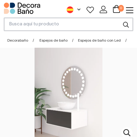
0
Decorabaño
Espejos de baño
Espejos de baño con Led
Es