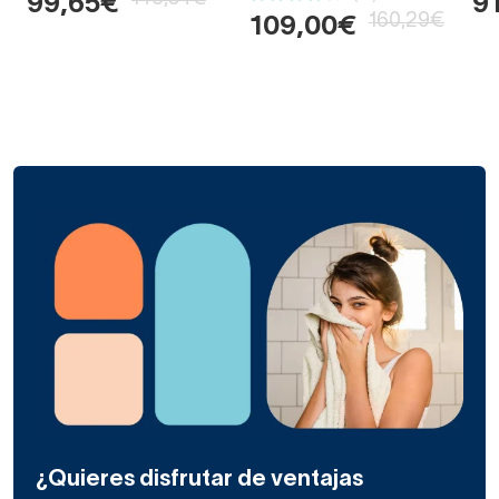
99,65€
9
160,29€
109,00€
¿Quieres disfrutar de ventajas