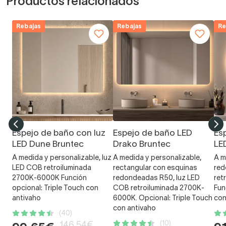
Productos relacionados
Rebajas
Rebajas
Re
Espejo de baño con luz
Espejo de baño LED
Es
LED Dune Bruntec
Drako Bruntec
LE
A medida y personalizable, luz
A medida y personalizable,
A m
LED COB retroiluminada
rectangular con esquinas
red
2700K-6000K Función
redondeadas R50, luz LED
ret
opcional: Triple Touch con
COB retroiluminada 2700K-
Fun
antivaho
6000K. Opcional: Triple Touch
con
con antivaho
(40)
(10)
146,54€