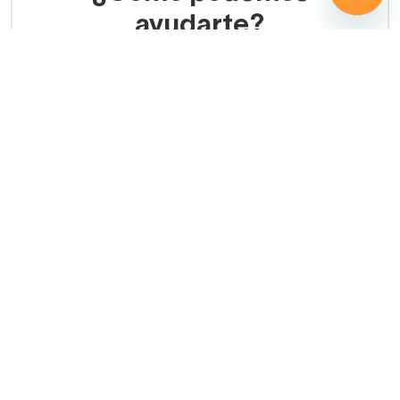
ayudarte?
LLAMADA GRATUITA
(+34) 858 770 100
Servicio de ayuda
Copyright © 2026 Decorabaño - Todos los derechos
reservados.
Aviso legal
Protección de datos
Política de cookies
Condiciones de venta
Métodos de pago
Política de devolución