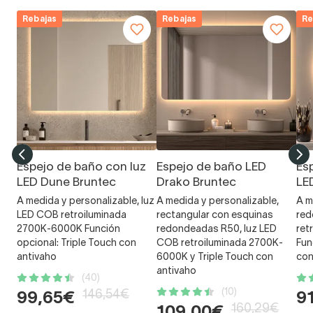
Rebajas
Rebajas
Re
Espejo de baño con luz
Espejo de baño LED
Es
LED Dune Bruntec
Drako Bruntec
LE
A medida y personalizable, luz
A medida y personalizable,
A m
LED COB retroiluminada
rectangular con esquinas
red
2700K-6000K Función
redondeadas R50, luz LED
ret
opcional: Triple Touch con
COB retroiluminada 2700K-
Fun
antivaho
6000K y Triple Touch con
con
antivaho
(40)
(10)
146,54€
99,65€
9
160,29€