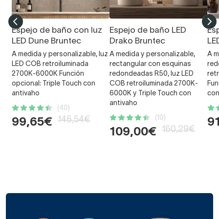
Espejo de baño con luz
Espejo de baño LED
Es
LED Dune Bruntec
Drako Bruntec
LE
A medida y personalizable, luz
A medida y personalizable,
A m
LED COB retroiluminada
rectangular con esquinas
red
2700K-6000K Función
redondeadas R50, luz LED
ret
opcional: Triple Touch con
COB retroiluminada 2700K-
Fun
antivaho
6000K y Triple Touch con
con
antivaho
(40)
(10)
146,54€
99,65€
9
160,29€
109,00€