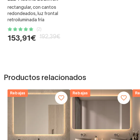
rectangular, con cantos
redondeados, luz frontal
retroiluminada fría
(2)
192,39€
153,91€
Productos relacionados
Rebajas
Rebajas
Re