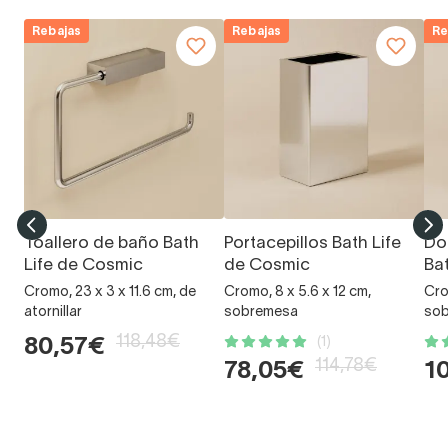
Rebajas
Rebajas
Re
Toallero de baño Bath
Portacepillos Bath Life
Do
Life de Cosmic
de Cosmic
Ba
Cromo, 23 x 3 x 11.6 cm, de
Cromo, 8 x 5.6 x 12 cm,
Cro
atornillar
sobremesa
so
118,48€
(1)
80,57€
114,78€
78,05€
1