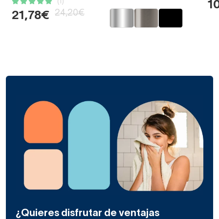
(1)
1
24,20€
21,78€
¿Quieres disfrutar de ventajas