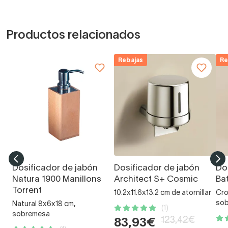
Productos relacionados
Rebajas
Re
Dosificador de jabón
Dosificador de jabón
Do
Natura 1900 Manillons
Architect S+ Cosmic
Ba
Torrent
10.2x11.6x13.2 cm de atornillar
Cro
so
Natural 8x6x18 cm,
(1)
sobremesa
123,42€
83,93€