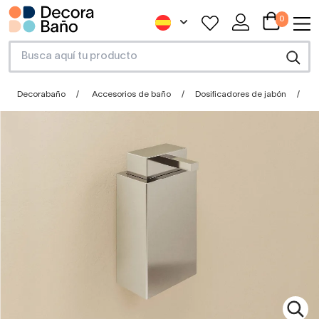
0
Decorabaño
Accesorios de baño
Dosificadores de jabón
D