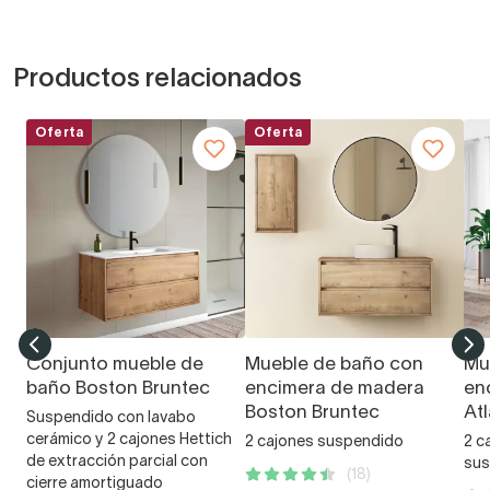
Productos relacionados
Oferta
Oferta
Conjunto mueble de
Mueble de baño con
Mu
baño Boston Bruntec
encimera de madera
en
Boston Bruntec
At
Suspendido con lavabo
cerámico y 2 cajones Hettich
2 cajones suspendido
2 c
de extracción parcial con
sus
(18)
cierre amortiguado