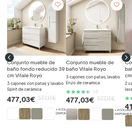
Conjunto mueble de
Conjunto mueble de
Co
baño fondo reducido 39
baño Vitale Royo
ba
cm Vitale Royo
cm
3 cajones con patas, lavabo
Enzo de ceramica
3 cajones con patas y lavabo
2 c
Spirit de cerámica
lav
(4)
577,17€
577,17€
477,03€
477,03€
4
+ 4 COLORES
+ 4 COLORE
DISPONIBLES
DISPONIBLE