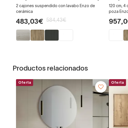
2 cajones suspendido con lavabo Enzo de
120 cm, 4
cerámica
poza Enzo
584,43€
483,03€
957,
Productos relacionados
Oferta
Oferta