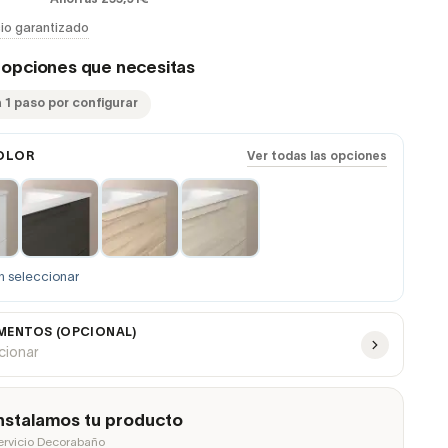
io garantizado
s opciones que necesitas
 1 paso por configurar
OLOR
Ver todas las opciones
n seleccionar
ENTOS (OPCIONAL)
ccionar
nstalamos tu producto
ervicio Decorabaño