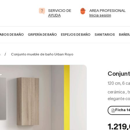
SERVICIO DE
AREA PROFESIONAL
AYUDA
Inicia sesión
ABOS DE BAÑO
GRIFERÍA DE BAÑO
ESPEJOS DE BAÑO
SANITARIOS
BAÑER
s
Conjunto mueble de baño Urban Royo
Conjunt
120 cm, 6 c
cerámica
,
t
elegante c
Ficha t
1.219