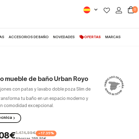
0
AS
ACCESORIOS DE BAÑO
NOVEDADES
OFERTAS
MARCAS
o mueble de baño Urban Royo
ajones con patas y lavabo doble poza Slim de
ransforma tu baño en un espacio moderno y
on comodidad excepcional.
écnica
1.474,99€
−17.35%
,08€
Ahorras 255,91€