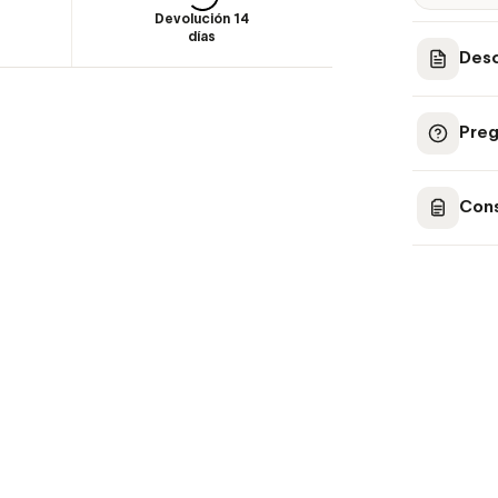
Devolución 14
días
Desc
Preg
Cons