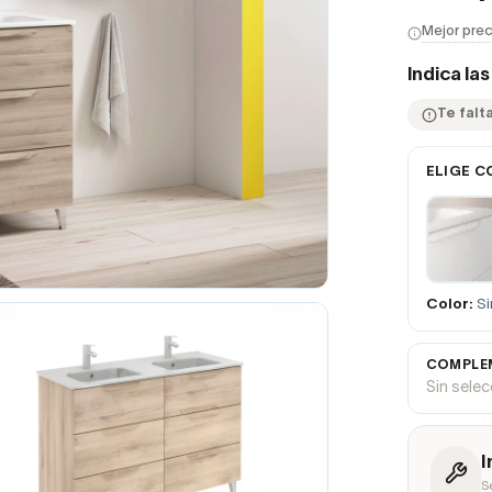
Mejor prec
Indica la
Te falta
ELIGE C
Color:
Si
COMPLEM
Sin sele
I
S