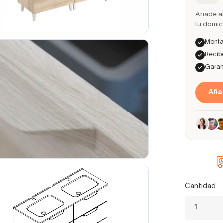
Añade ah
tu domici
Montaj
Recíbe
Garant
Añad
Cantidad