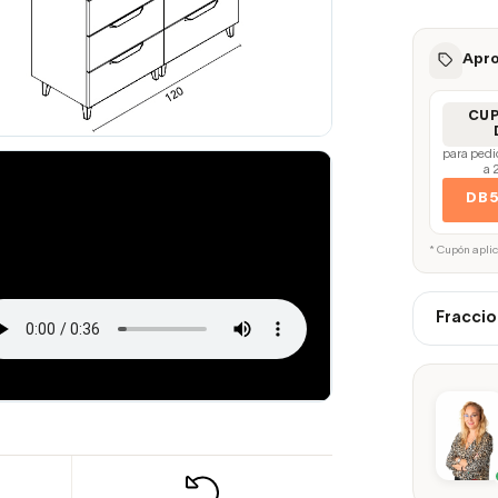
Apro
CU
para pedi
a 
DB
* Cupón apli
Fraccio