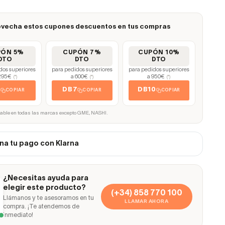
vecha estos cupones descuentos en tus compras
PÓN 5%
CUPÓN 7%
CUPÓN 10%
DTO
DTO
DTO
dos superiores
para pedidos superiores
para pedidos superiores
295€
a 600€
a 950€
(*)
(*)
(*)
5
DB7
DB10
COPIAR
COPIAR
COPIAR
cable en todas las marcas excepto GME, NASHI.
na tu pago con Klarna
¿Necesitas ayuda para
elegir este producto?
(+34) 858 770 100
Llámanos y te asesoramos en tu
LLAMAR AHORA
compra. ¡Te atendemos de
inmediato!