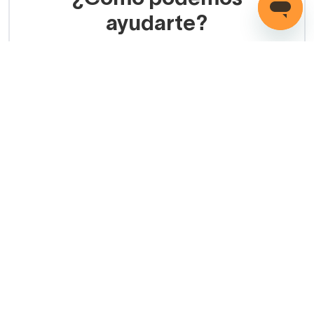
ayudarte?
LLAMADA GRATUITA
(+34) 858 770 100
Servicio de ayuda
Copyright © 2026 Decorabaño - Todos los derechos
reservados.
Aviso legal
Protección de datos
Política de cookies
Condiciones de venta
Métodos de pago
Política de devolución