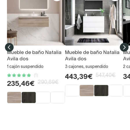
Mueble de baño Natalia
Mueble de baño Natalia
Mu
Avila dos
Avila dos
Av
1 cajón suspendido
3 cajones, suspendido
2 c
547,40€
(1)
443,39€
3
290,69€
235,46€