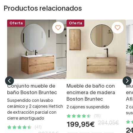
Productos relacionados
Oferta
Oferta
Conjunto mueble de
Mueble de baño con
Mu
baño Boston Bruntec
encimera de madera
en
Boston Bruntec
At
Suspendido con lavabo
cerámico y 2 cajones Hettich
2 cajones suspendido
2 c
de extracción parcial con
sus
(18)
cierre amortiguado
294,05€
199,95€
(41)
2