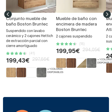
Conjunto mueble de
Mueble de baño con
Mu
baño Boston Bruntec
encimera de madera
en
Boston Bruntec
At
Suspendido con lavabo
cerámico y 2 cajones Hettich
2 cajones suspendido
2 c
de extracción parcial con
sus
(18)
cierre amortiguado
294,05€
199,95€
(41)
2
297,66€
199,43€
+ 1 COLORE
DISPONIBLE
+ 1 COLORES
DISPONIBLES