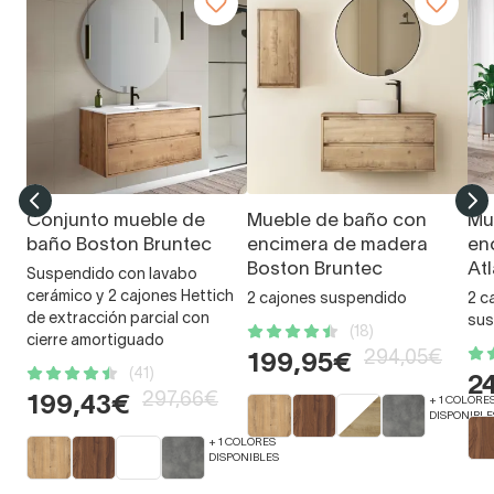
Conjunto mueble de
Mueble de baño con
Mu
baño Boston Bruntec
encimera de madera
en
Boston Bruntec
At
Suspendido con lavabo
cerámico y 2 cajones Hettich
2 cajones suspendido
2 c
de extracción parcial con
sus
(18)
cierre amortiguado
294,05€
199,95€
(41)
2
297,66€
199,43€
+ 1 COLORE
DISPONIBLE
+ 1 COLORES
DISPONIBLES