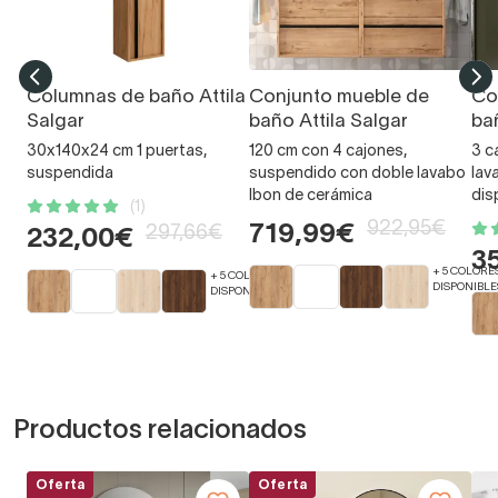
Columnas de baño Attila
Conjunto mueble de
Co
Salgar
baño Attila Salgar
bañ
30x140x24 cm 1 puertas,
120 cm con 4 cajones,
3 c
suspendida
suspendido con doble lavabo
lav
Ibon de cerámica
dis
(1)
922,95€
719,99€
297,66€
232,00€
3
+ 5 COLORE
+ 5 COLORES
DISPONIBLE
DISPONIBLES
Productos relacionados
Oferta
Oferta