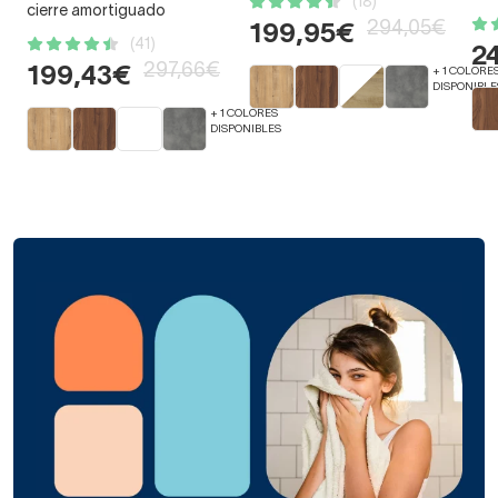
(18)
cierre amortiguado
294,05€
199,95€
(41)
2
297,66€
199,43€
+ 1 COLORE
DISPONIBLE
+ 1 COLORES
DISPONIBLES