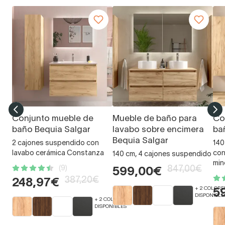
Conjunto mueble de
Mueble de baño para
Co
baño Bequia Salgar
lavabo sobre encimera
ba
Bequia Salgar
2 cajones suspendido con
140
lavabo cerámica Constanza
con
140 cm, 4 cajones suspendido
min
(9)
847,00€
599,00€
387,20€
248,97€
+ 2 COLORE
5
DISPONIBLE
+ 2 COLORES
DISPONIBLES