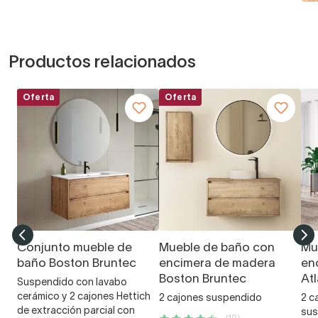
Productos relacionados
Oferta
Oferta
Conjunto mueble de
Mueble de baño con
Mu
baño Boston Bruntec
encimera de madera
en
Boston Bruntec
At
Suspendido con lavabo
cerámico y 2 cajones Hettich
2 cajones suspendido
2 c
de extracción parcial con
sus