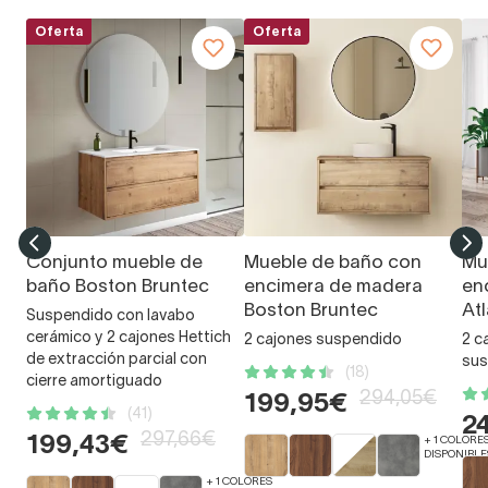
Oferta
Oferta
Conjunto mueble de
Mueble de baño con
Mu
baño Boston Bruntec
encimera de madera
en
Boston Bruntec
At
Suspendido con lavabo
cerámico y 2 cajones Hettich
2 cajones suspendido
2 c
de extracción parcial con
sus
(18)
cierre amortiguado
294,05€
199,95€
(41)
2
297,66€
199,43€
+ 1 COLORE
DISPONIBLE
+ 1 COLORES