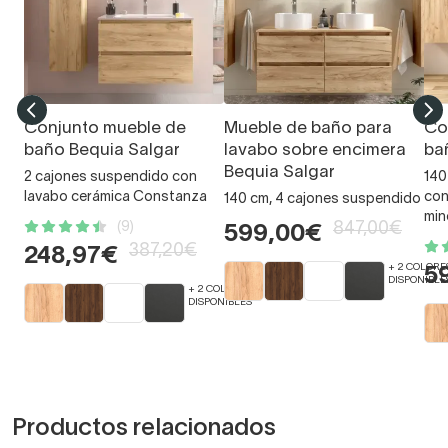
Conjunto mueble de
Mueble de baño para
Co
baño Bequia Salgar
lavabo sobre encimera
ba
Bequia Salgar
2 cajones suspendido con
140
lavabo cerámica Constanza
con
140 cm, 4 cajones suspendido
min
(9)
847,00€
599,00€
387,20€
248,97€
+ 2 COLORE
5
DISPONIBLE
+ 2 COLORES
DISPONIBLES
Productos relacionados