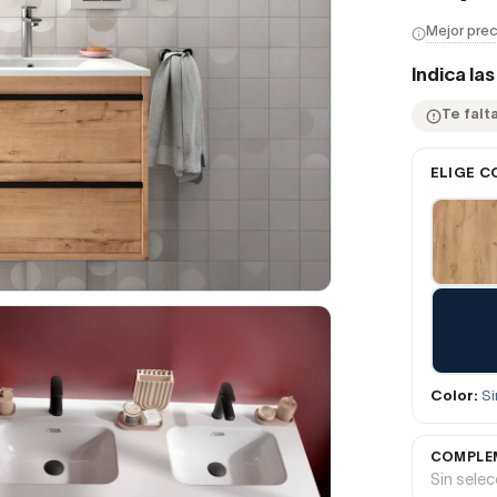
Mejor prec
Indica la
Te falta
ELIGE C
Color:
Si
COMPLEM
Sin sele