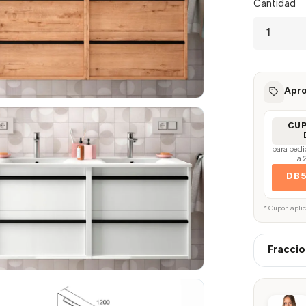
Cantidad
Apro
CU
para pedi
a 
DB
* Cupón apli
Fraccio