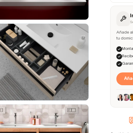
I
S
Añade ah
tu domici
Montaj
Recíbe
Garant
Añad