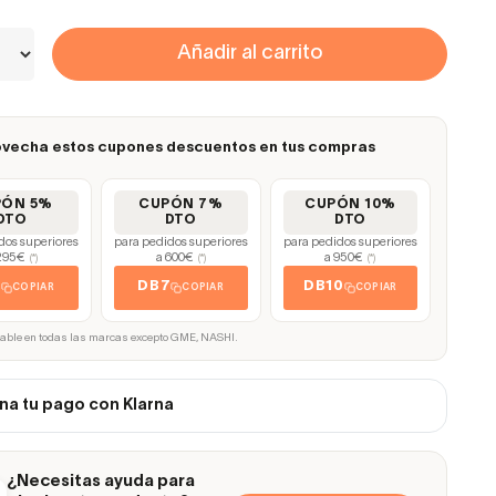
Añadir al carrito
vecha estos cupones descuentos en tus compras
PÓN 5%
CUPÓN 7%
CUPÓN 10%
DTO
DTO
DTO
dos superiores
para pedidos superiores
para pedidos superiores
295€
a 600€
a 950€
(*)
(*)
(*)
5
DB7
DB10
COPIAR
COPIAR
COPIAR
cable en todas las marcas excepto GME, NASHI.
na tu pago con Klarna
¿Necesitas ayuda para