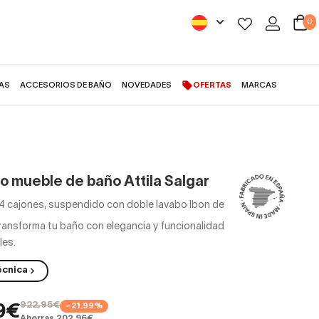
0
AS
ACCESORIOS DE BAÑO
NOVEDADES
OFERTAS
MARCAS
o mueble de baño Attila Salgar
4 cajones, suspendido con doble lavabo Ibon de
ransforma tu baño con elegancia y funcionalidad
les.
écnica
922,95€
−21.99%
9€
Ahorras 202,96€