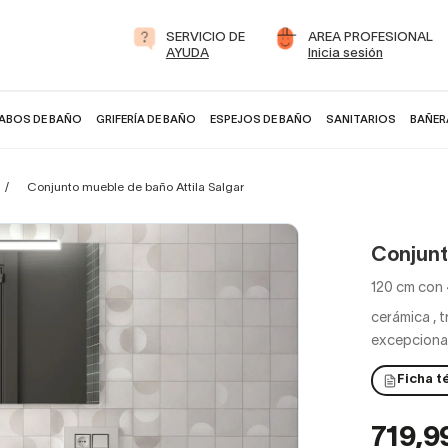
SERVICIO DE
AREA PROFESIONAL
AYUDA
Inicia sesión
ABOS DE BAÑO
GRIFERÍA DE BAÑO
ESPEJOS DE BAÑO
SANITARIOS
BAÑER
Conjunto mueble de baño Attila Salgar
Conjunt
120 cm con 
cerámica
,
t
excepciona
Ficha t
719,9