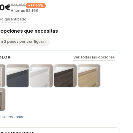
531,16€
−17.35%
00€
Ahorras 92,16€
io garantizado
s opciones que necesitas
an 2 pasos por configurar
OLOR
Ver todas las opciones
n seleccionar