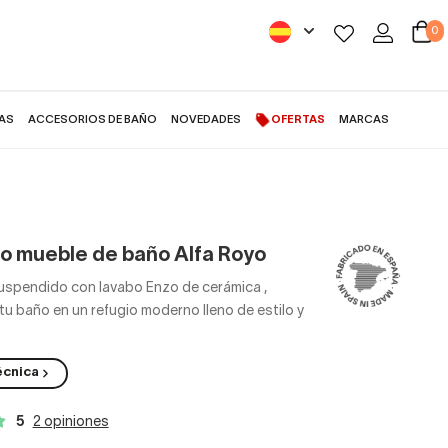
0
AS
ACCESORIOS DE BAÑO
NOVEDADES
OFERTAS
MARCAS
o mueble de baño Alfa Royo
suspendido con lavabo Enzo de cerámica
,
tu baño en un refugio moderno lleno de estilo y
.
écnica
5
2 opiniones