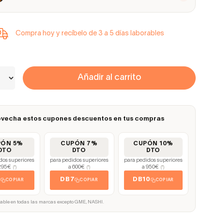
Compra hoy y recíbelo de 3 a 5 días laborables
Añadir al carrito
vecha estos cupones descuentos en tus compras
PÓN 5%
CUPÓN 7%
CUPÓN 10%
DTO
DTO
DTO
dos superiores
para pedidos superiores
para pedidos superiores
295€
a 600€
a 950€
(*)
(*)
(*)
5
DB7
DB10
COPIAR
COPIAR
COPIAR
cable en todas las marcas excepto GME, NASHI.