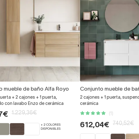
o mueble de baño Alfa Royo
Conjunto mueble de ba
puerta + 2 cajones + 1 puerta,
2 cajones + 1 puerta, suspen
o con lavabo Enzo de cerámica
cerámica
1.229,36€
7€
(1)
740,52€
612,04€
+ 2 COLORES
DISPONIBLES