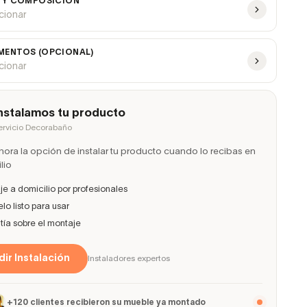
 Y COMPOSICIÓN
ccionar
ENTOS (OPCIONAL)
ccionar
nstalamos tu producto
ervicio Decorabaño
ora la opción de instalar tu producto cuando lo recibas en
lio
e a domicilio por profesionales
lo listo para usar
ía sobre el montaje
ir Instalación
Instaladores expertos
+120 clientes recibieron su mueble ya montado