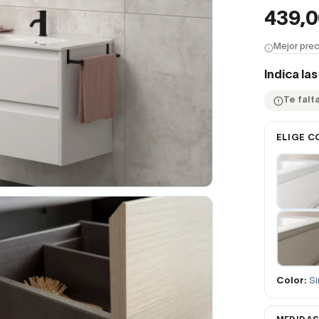
439,
Mejor prec
Indica la
Te falt
ELIGE C
Color:
Si