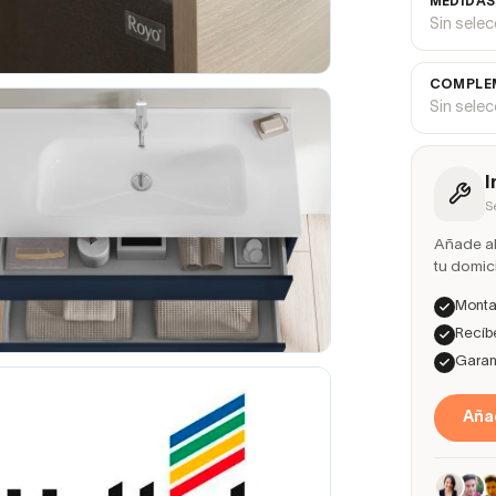
MEDIDAS
Sin sele
COMPLEM
Sin sele
I
S
Añade ah
tu domici
Montaj
Recíbe
Garant
Añad