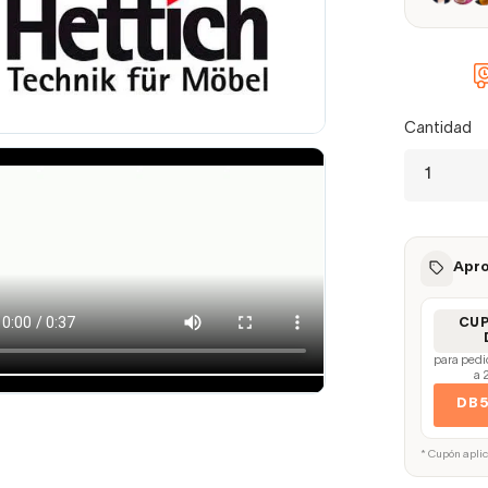
Cantidad
Apro
CU
para pedi
a 
DB
* Cupón apli