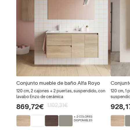
Conjunto mueble de baño Alfa Royo
Conjunt
120 cm, 2 cajones + 2 puertas, suspendido, con
120 cm, 1 
lavabo Enzo de cerámica
suspendid
1.102,31€
869,72€
928,1
+ 2 COLORES
DISPONIBLES