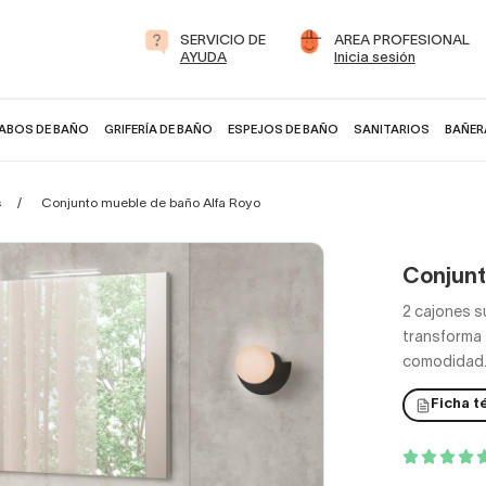
SERVICIO DE
AREA PROFESIONAL
AYUDA
Inicia sesión
ABOS DE BAÑO
GRIFERÍA DE BAÑO
ESPEJOS DE BAÑO
SANITARIOS
BAÑER
s
Conjunto mueble de baño Alfa Royo
Conjunt
2 cajones 
transforma 
comodidad
Ficha t