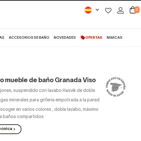
0
AS
ACCESORIOS DE BAÑO
NOVEDADES
OFERTAS
MARCAS
o mueble de baño Granada Viso
ajones, suspendido con lavabo Hasvik de doble
gas minerales para grifería empotrada a la pared
 escoger en varios colores
,
doble lavabo, máximo
ra baños compartidos
écnica