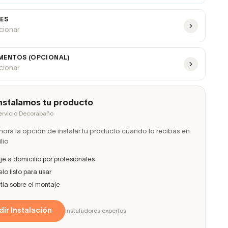
ES
ccionar
ENTOS (OPCIONAL)
ccionar
nstalamos tu producto
ervicio Decorabaño
ora la opción de instalar tu producto cuando lo recibas en
lio
e a domicilio por profesionales
lo listo para usar
ía sobre el montaje
ir Instalación
Instaladores expertos