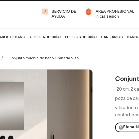
SERVICIO DE
AREA PROFESIONAL
AYUDA
Inicia sesión
ABOS DE BAÑO
GRIFERÍA DE BAÑO
ESPEJOS DE BAÑO
SANITARIOS
BAÑER
Conjunto mueble de baño Granada Viso
Conjunt
120 cm, 2 c
poza de car
y tirador a
confort pa
Ficha t