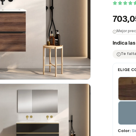
703,
Mejor prec
Indica la
Te falt
ELIGE C
Color:
Si