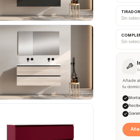
TIRADOR
Sin sele
COMPLEM
Sin sele
I
S
Añade ah
tu domici
Montaj
Recíbe
Garant
Añad