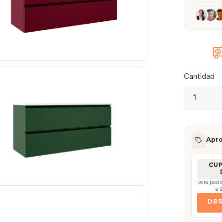
Cantidad
Apro
CU
para pedi
a 
DB