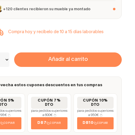
+120 clientes recibieron su mueble ya montado
Compra hoy y recíbelo de 10 a 15 días laborables
Añadir al carrito
vecha estos cupones descuentos en tus compras
PÓN 5%
CUPÓN 7%
CUPÓN 10%
DTO
DTO
DTO
dos superiores
para pedidos superiores
para pedidos superiores
295€
a 600€
a 950€
(*)
(*)
(*)
5
DB7
DB10
COPIAR
COPIAR
COPIAR