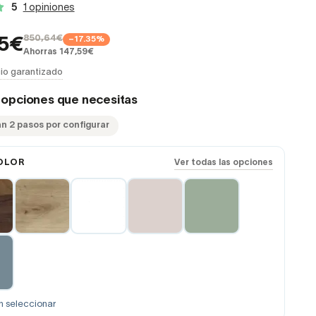
5
1 opiniones
850,64€
−17.35%
05€
Ahorras 147,59€
io garantizado
s opciones que necesitas
an 2 pasos por configurar
OLOR
Ver todas las opciones
n seleccionar