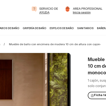
SERVICIO DE
AREA PROFESIONAL
AYUDA
Inicia sesión
ABOS DE BAÑO
GRIFERÍA DE BAÑO
ESPEJOS DE BAÑO
SANITARIOS
BAÑER
s
Mueble de baño con encimera de madera 10 cm de altura con cajonera
Mueble 
10 cm d
monocol
1 cajón, su
solo conjun
Ficha t