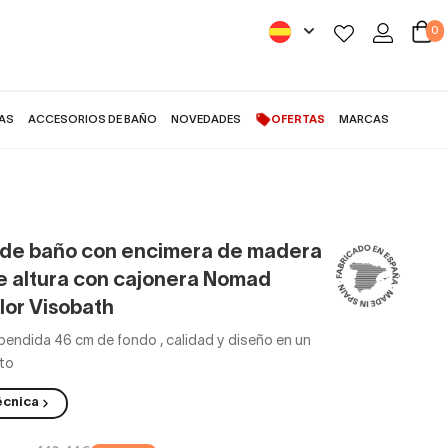
0
AS
ACCESORIOS DE BAÑO
NOVEDADES
OFERTAS
MARCAS
 Nomad monocolor Visobath
de baño con encimera de madera
e altura con cajonera Nomad
or Visobath
spendida 46 cm de fondo
,
calidad y diseño en un
to
écnica