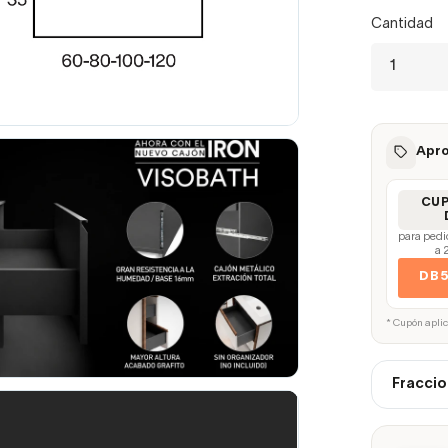
Cantidad
Apro
CU
para pedi
a 
DB
* Cupón apli
Fraccio