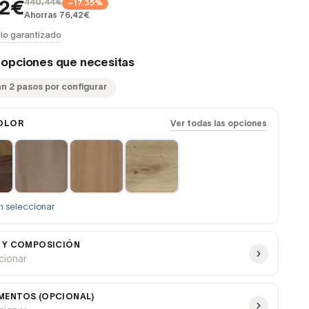
440,44€
−17.35%
02€
Ahorras 76,42€
io garantizado
s opciones que necesitas
an 2 pasos por configurar
OLOR
Ver todas las opciones
n seleccionar
 Y COMPOSICIÓN
ccionar
ENTOS (OPCIONAL)