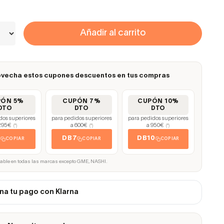
Añadir al carrito
vecha estos cupones descuentos en tus compras
PÓN 5%
CUPÓN 7%
CUPÓN 10%
DTO
DTO
DTO
dos superiores
para pedidos superiores
para pedidos superiores
295€
a 600€
a 950€
(*)
(*)
(*)
5
DB7
DB10
COPIAR
COPIAR
COPIAR
cable en todas las marcas excepto GME, NASHI.
na tu pago con Klarna