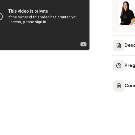
Desc
Preg
Cons