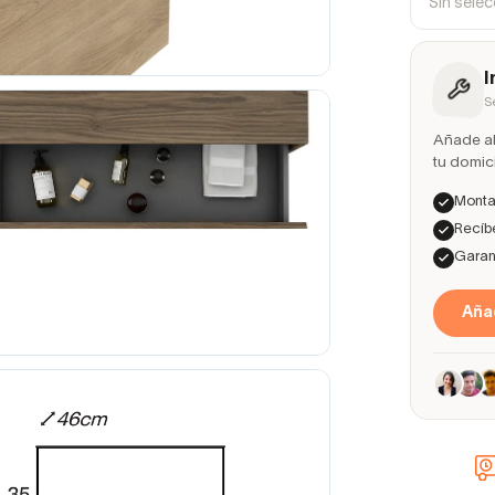
Sin sele
I
S
Añade ah
tu domici
Montaj
Recíbe
Garant
Añad