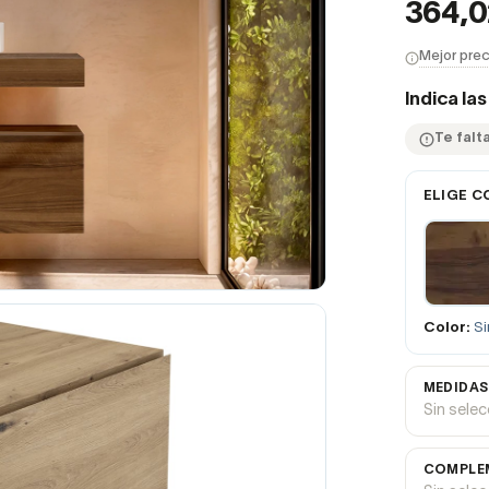
364,
Mejor prec
Indica la
Te falt
ELIGE C
Color:
Si
MEDIDAS
Sin sele
COMPLEM